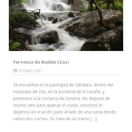
Fervenza de Budián (Zas)
15 mayo, 2021
Se encuentra en la parroquia de Gándara, dentro del
municipio de Zas, en la provincia de A Coruña, y
pertenece a la comarca de Soneira. No dispone de
mucho sitio para aparcar el coche, nosotros lo
dejamos en el arcén justo al lado de una curva donde
caben dos coches. Se trata de un tramo […]