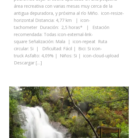
área recreativa con varias mesas muy cerca de la
antigua depuradora, y próxima al río Miño. icon-resize-
horizontal Distancia: 4,77 km | icon-
tachometer Duración: 2,5 horas* | Estación
recomendada: Todas icon-external-link-
square Señalización: Mala | icon-repeat Ruta
circular: Si | Dificultad: Fácil | Bici: Si icon-
truck Asfalto: 4,09% | Niños: Si | icon-cloud-upload
Descargar […]