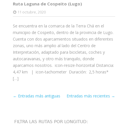
Ruta Laguna de Cospeito (Lugo)
11 octubre, 2020
Se encuentra en la comarca de la Terra Chá en el
municipio de Cospeito, dentro de la provincia de Lugo.
Cuenta con dos aparcamientos situados en diferentes
zonas, uno más amplio al lado del Centro de
Interpretación, adaptado para bicicletas, coches y
autocaravanas, y otro más tranquilo, donde
aparcamos nosotros. icon-resize-horizontal Distancia:
4,47 km | icon-tachometer Duración: 2,5 horas*
[…]
Entrada
←
Entradas más antiguas
Entradas más recientes
→
de
navegación
FILTRA LAS RUTAS POR LONGITUD: