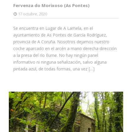
Fervenza do Morixoso (As Pontes)
17 octubre, 2020
Se encuentra en Lugar de A Lamela, en el
ayuntamiento de As Pontes de García Rodríguez,
provincia de A Coruña. Nosotros dejamos nuestro
coche aparcado en el arcén a mano derecha dirección
a la presa del río Eume. No hay ningún panel
informativo ni ninguna señalización, salvo alguna
pintada azul, de todas formas, una vez […]