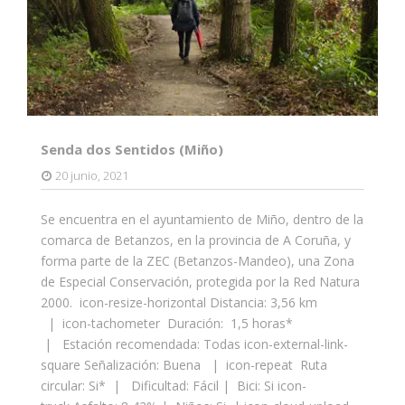
Senda dos Sentidos (Miño)
20 junio, 2021
Se encuentra en el ayuntamiento de Miño, dentro de la
comarca de Betanzos, en la provincia de A Coruña, y
forma parte de la ZEC (Betanzos-Mandeo), una Zona
de Especial Conservación, protegida por la Red Natura
2000. icon-resize-horizontal Distancia: 3,56 km
| icon-tachometer Duración: 1,5 horas*
| Estación recomendada: Todas icon-external-link-
square Señalización: Buena | icon-repeat Ruta
circular: Si* | Dificultad: Fácil | Bici: Si icon-