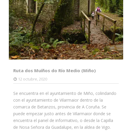
Ruta dos Muíños do Río Medio (Miño)
12 octubre, 2020
Se encuentra en el ayuntamiento de Miño, colindando
con el ayuntamiento de Vilarmaior dentro de la
comarca de Betanzos, provincia de A Coruña. Se
puede empezar justo antes de Vilarmaior donde se
encuentra el panel de informativo, o desde la Capilla
de Nosa Señora da Guadalupe, en la aldea de Vigo.