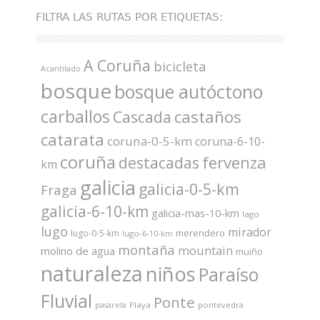
FILTRA LAS RUTAS POR ETIQUETAS:
A Coruña
bicicleta
Acantilado
bosque
bosque autóctono
carballos
castaños
Cascada
catarata
coruna-0-5-km
coruna-6-10-
coruña
fervenza
destacadas
km
galicia
galicia-0-5-km
Fraga
galicia-6-10-km
galicia-mas-10-km
lago
lugo
mirador
merendero
lugo-0-5-km
lugo-6-10-km
montaña
mountain
molino de agua
muiño
naturaleza
niños
Paraíso
Fluvial
Ponte
Playa
pontevedra
pasarela