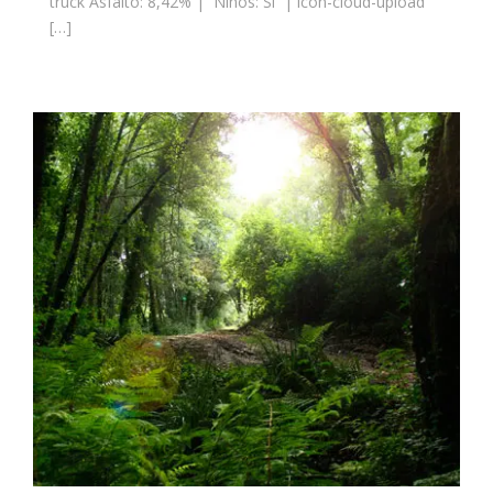
truck Asfalto: 8,42% | Niños: Si | icon-cloud-upload
[…]