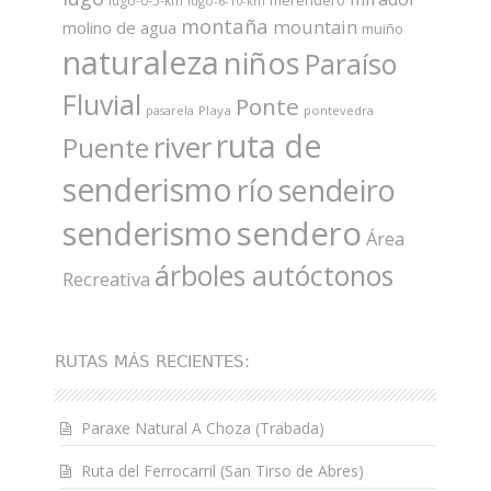
merendero
lugo-0-5-km
lugo-6-10-km
montaña
mountain
molino de agua
muiño
naturaleza
niños
Paraíso
Fluvial
Ponte
Playa
pontevedra
pasarela
ruta de
river
Puente
senderismo
río
sendeiro
sendero
senderismo
Área
árboles autóctonos
Recreativa
RUTAS MÁS RECIENTES:
Paraxe Natural A Choza (Trabada)
Ruta del Ferrocarril (San Tirso de Abres)