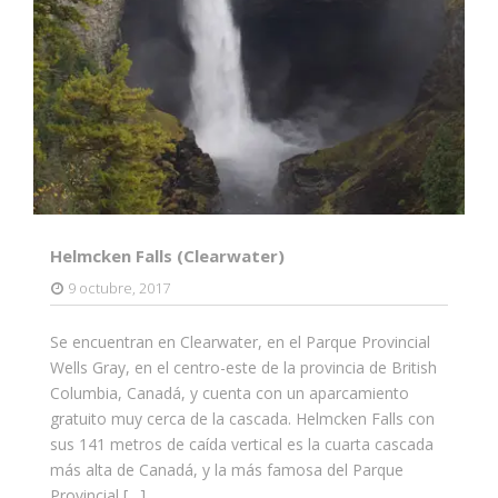
Helmcken Falls (Clearwater)
9 octubre, 2017
Se encuentran en Clearwater, en el Parque Provincial
Wells Gray, en el centro-este de la provincia de British
Columbia, Canadá, y cuenta con un aparcamiento
gratuito muy cerca de la cascada. Helmcken Falls con
sus 141 metros de caída vertical es la cuarta cascada
más alta de Canadá, y la más famosa del Parque
Provincial […]