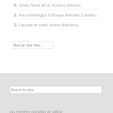
Senda Fluvial del río Bolaños (Arteixo)
Ruta ornitológica El Bosque Animado (Crendes)
Cascada de Santo Estevo (Barreiros)
Resultados
de
la
búsqueda
para:
Las mejores cascadas de galicia