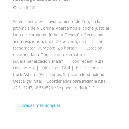
4 abril, 2021
Se encuentra en el ayuntamiento de Teo, en la
provincia de A Coruña. Aparcamos el coche justo al
lado del campo de fútbol A Devesiña, Recesende.
icon-resize-horizontal Distancia: 5,3 km | icon-
tachometer Duración: 2,5 horas* | Estación
recomendada: Todas icon-external-link-
square Señalización: Mala* | icon-repeat Ruta
circular: No | Dificultad: Fácil | Bici: Si icon-
truck Asfalto: 0% | Niños: Si | icon-cloud-upload
Descargar ruta: Coordenadas para iniciar la ruta:
42.812247, -8.564526 *Se puede reducir […]
Entrada
←
Entradas más antiguas
de