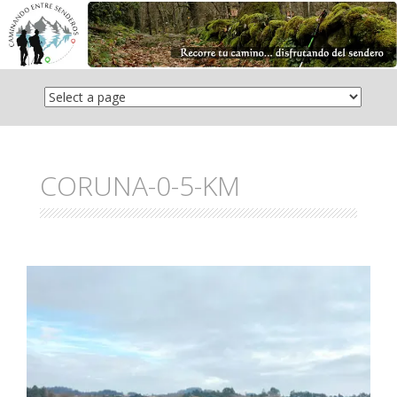
Saltar
el
contenido
CORUNA-0-5-KM