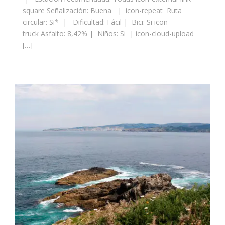
square Señalización: Buena | icon-repeat Ruta
circular: Si* | Dificultad: Fácil | Bici: Si icon-
truck Asfalto: 8,42% | Niños: Si | icon-cloud-upload
[…]