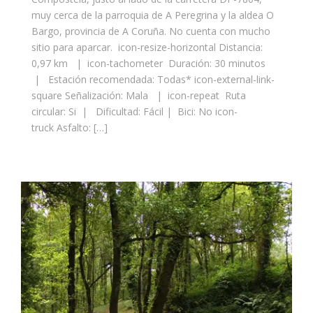
muy cerca de la parroquia de A Peregrina y la aldea O
Bargo, provincia de A Coruña. No cuenta con mucho
sitio para aparcar. icon-resize-horizontal Distancia:
0,97 km | icon-tachometer Duración: 30 minutos
| Estación recomendada: Todas* icon-external-link-
square Señalización: Mala | icon-repeat Ruta
circular: Si | Dificultad: Fácil | Bici: No icon-
truck Asfalto: […]