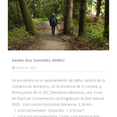
Senda dos Sentidos (Miño)
20 junio, 2021
Se encuentra en el ayuntamiento de Miño, dentro de la
comarca de Betanzos, en la provincia de A Coruña, y
forma parte de la ZEC (Betanzos-Mandeo), una Zona
de Especial Conservación, protegida por la Red Natura
2000. icon-resize-horizontal Distancia: 3,56 km
| icon-tachometer Duración: 1,5 horas*
| Estación recomendada: Todas icon-external-link-