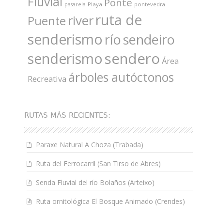
Fluvial
Ponte
Playa
pontevedra
pasarela
ruta de
river
Puente
senderismo
río
sendeiro
sendero
senderismo
Área
árboles autóctonos
Recreativa
RUTAS MÁS RECIENTES:
Paraxe Natural A Choza (Trabada)
Ruta del Ferrocarril (San Tirso de Abres)
Senda Fluvial del río Bolaños (Arteixo)
Ruta ornitológica El Bosque Animado (Crendes)