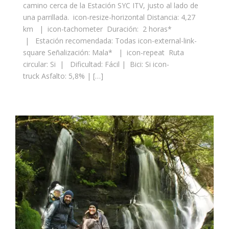
camino cerca de la Estación SYC ITV, justo al lado de
una parrillada. icon-resize-horizontal Distancia: 4,27
km | icon-tachometer Duración: 2 horas*
| Estación recomendada: Todas icon-external-link-
square Señalización: Mala* | icon-repeat Ruta
circular: Si | Dificultad: Fácil | Bici: Si icon-
truck Asfalto: 5,8% | […]