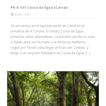
PR-G 101 Costa da Égoa (Carral)
4 julio, 2021
Se encuentra en el Ayuntamiento de Carral en la
provincia de A Coruña. El roteiro Costa da Égoa
presenta varias alternativas: La primera opción es subir
a Batán para ver el muiño y la fervenza Abelleira,
seguir por Novás para llegar al Pazo das Cadeas, y
luego ir al conjunto hidráulico de Costa da Égoa. […]