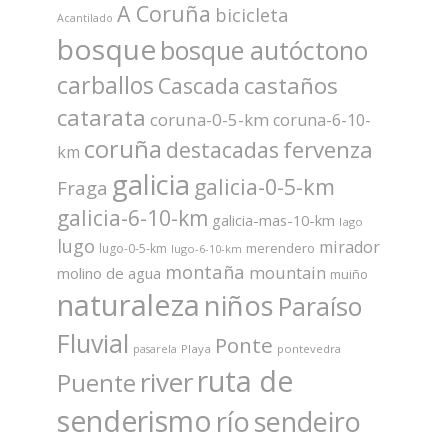
A Coruña
bicicleta
Acantilado
bosque
bosque autóctono
carballos
castaños
Cascada
catarata
coruna-0-5-km
coruna-6-10-
coruña
fervenza
destacadas
km
galicia
galicia-0-5-km
Fraga
galicia-6-10-km
galicia-mas-10-km
lago
lugo
mirador
merendero
lugo-0-5-km
lugo-6-10-km
montaña
mountain
molino de agua
muiño
naturaleza
niños
Paraíso
Fluvial
Ponte
Playa
pontevedra
pasarela
ruta de
river
Puente
senderismo
río
sendeiro