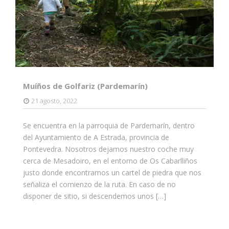
Muíños de Golfariz (Pardemarín)
21 agosto, 2022
Se encuentra en la parroquia de Pardemarín, dentro
del Ayuntamiento de A Estrada, provincia de
Pontevedra. Nosotros dejamos nuestro coche muy
cerca de Mesadoiro, en el entorno de Os Cabarlliños
justo donde encontramos un cartel de piedra que nos
señaliza el comienzo de la ruta. En caso de no
disponer de sitio, si descendemos unos […]