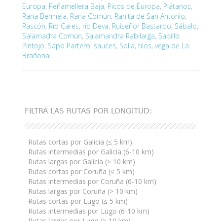
Europa
,
Peñamellera Baja
,
Picos de Europa
,
Plátanos
,
Rana Bermeja
,
Rana Común
,
Ranita de San Antonio
,
Rascón
,
Río Cares
,
río Deva
,
Ruiseñor Bastardo
,
Sábalo
,
Salamadra Común
,
Salamandra Rabilarga
,
Sapillo
Pintojo
,
Sapo Partero
,
sauces
,
Solla
,
tilos
,
vega de La
Brañona
.
FILTRA LAS RUTAS POR LONGITUD:
Rutas cortas por Galicia (≤ 5 km)
Rutas intermedias por Galicia (6-10 km)
Rutas largas por Galicia (> 10 km)
Rutas cortas por Coruña (≤ 5 km)
Rutas intermedias por Coruña (6-10 km)
Rutas largas por Coruña (> 10 km)
Rutas cortas por Lugo (≤ 5 km)
Rutas intermedias por Lugo (6-10 km)
Rutas largas por Lugo (> 10 km)