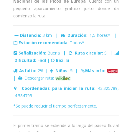
Nacional de los Picos de Europa
. Cuenta con un
pequeño aparcamiento gratuito justo donde da
comienzo la ruta.
Distancia:
3 km
|
Duración
: 1,5 horas*
|
Estación recomendada:
Todas*
Señalización:
Buena
|
Ruta circular:
Si
|
Dificultad:
Fácil |
Bici:
Si
Asfalto:
2% |
Niños:
Si |
Más info:
|
Descargar ruta:
Coordenadas para iniciar la ruta:
43.325789,
-4.584795
*Se puede reducir el tiempo perfectamente.
El primer tramo se extiende a lo largo del paseo fluvial