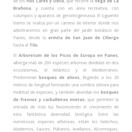
de los
ríos Cares y Deva
, que recorre la
vega de La
Brañona
, y cuenta con un área recreativa, con
columpios y aparatos de gerontogimnasia. El siguiente
tramo se realiza por un camino de interior donde nos
adentraremos en gran parte del jardín botánico de
Panes, desde la
ermita de San Juan de Ciliergo
hasta el
Tilo.
El
Arboretum de los Picos de Europa en Panes
,
alberga más de 200 especies arboreas divididas en dos
ecosistemas, el Atlántico y el Mediterráneo.
Predominan
bosques de alisos
, llegando a los 20
metros de longitud formando una sombra idónea para
multitud de especies, y también abundan los
bosques
de fresnos y carballeiras mixtas
, que permiten la
entrada de más luz favoreciendo el crecimiento de
esta fantástica diversidad biológica. Entre las
numerosas especies arbóreas, están los helechos,
Aladiernos, Sauces, Plátanos, Avellanos, Alcornoques,