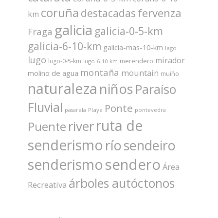
coruña
fervenza
destacadas
km
galicia
galicia-0-5-km
Fraga
galicia-6-10-km
galicia-mas-10-km
lago
lugo
mirador
merendero
lugo-0-5-km
lugo-6-10-km
montaña
mountain
molino de agua
muiño
naturaleza
niños
Paraíso
Fluvial
Ponte
Playa
pontevedra
pasarela
ruta de
river
Puente
senderismo
río
sendeiro
sendero
senderismo
Área
árboles autóctonos
Recreativa