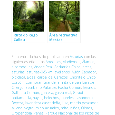
Ruta do Rego
Área recreativa
Callou
Mestas
(Bergondo)
(Asturias)
Esta entrada ha sido publicada en
Asturias
con las
siguientes etiquetas
Abedules
,
Aladiernos
,
Álamos
,
alcornoques
,
Ánade Real
,
Andarríos Chico
,
arces
,
asturias
,
asturias-0-5-km
,
avellanos
,
Avión Zapador
,
bicicleta
,
Boga
,
carballos
,
Cerezos
,
Chorlitejo Chico
,
Corcón
,
Cormorán Grande
,
ermita de San Juan de
Ciliergo
,
Escribano Palustre
,
Focha Común
,
fresnos
,
Gallineta Común
,
garceta
,
garza real
,
Gaviota
patiamarilla
,
hayas
,
helechos
,
laureles
,
Lavandera
Boyera
,
lavandera cascadeña
,
Lisa
,
martin pescador
,
Milano Negro
,
mirlo acuático
,
mito
,
niños
,
Olmos
,
Oropéndola
,
Panes
,
Parque Nacional de los Picos de