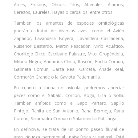
Arces, Fresnos, Olmos, Tilos, Abedules, Álamos,
Cerezos, Laureles, Hayas o carballos, entre otros.
También los amantes de especies ornitológicas
podrán disfrutar de diversas aves, como el Avión
Zapador, Lavandera Boyera, Lavandera Cascadeña,
Ruiseñor Bastardo, Martín Pescador, Mirlo Acuático,
Chorlitejo Chico, Escribano Palustre, Mito, Oropéndola,
Milano Negro, Andarríos Chico, Rascón, Focha Común,
Gallineta Común, Garza Real, Garceta, Ánade Real,
Cormorán Grande o la Gaviota Patiamarilla.
En cuanto a fauna no avícola, podremos apreciar
peces como el Sábalo, Corcón, Boga, Lisa o Solla.
También anfibios como el Sapo Partero, Sapillo
Pintojo, Ranita de San Antonio, Rana Bermeja, Rana
Común, Salamadra Común o Salamandra Rabilarga.
En definitiva, se trata de un bonito paseo fluvial de
gran riqueza patrimonial, paisajística y natural. Está