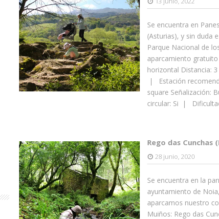
13 junio, 2022
Se encuentra en Panes
(Asturias), y sin duda 
Parque Nacional de lo
aparcamiento gratuito 
horizontal Distancia:
| Estación recomendad
square Señalización:
circular: Si | Dificultad
Rego das Cunchas (
28 junio, 2020
Se encuentra en la pa
ayuntamiento de Noia,
aparcamos nuestro coch
Muiños: Rego das Cunc