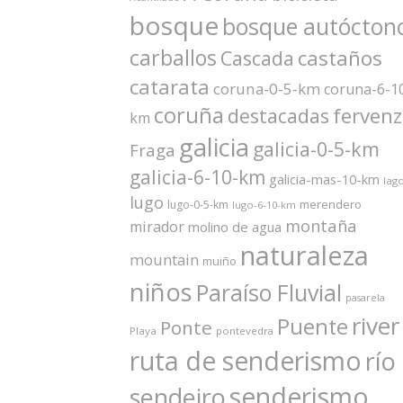
bosque
bosque autócton
carballos
castaños
Cascada
catarata
coruna-0-5-km
coruna-6-1
coruña
ferven
destacadas
km
galicia
galicia-0-5-km
Fraga
galicia-6-10-km
galicia-mas-10-km
lag
lugo
merendero
lugo-0-5-km
lugo-6-10-km
montaña
mirador
molino de agua
naturaleza
mountain
muiño
niños
Paraíso Fluvial
pasarela
river
Puente
Ponte
Playa
pontevedra
ruta de senderismo
río
senderismo
sendeiro