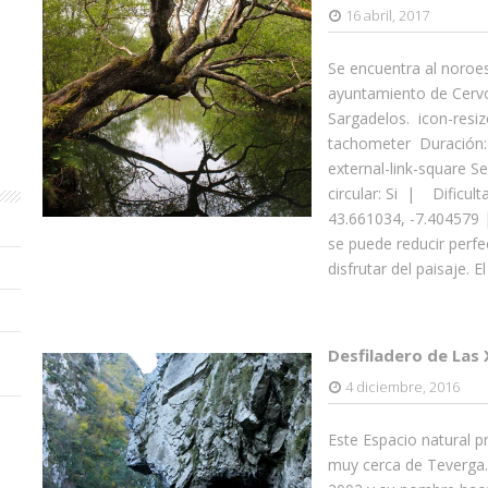
16 abril, 2017
Se encuentra al noroes
ayuntamiento de Cervo
Sargadelos. icon-resiz
tachometer Duración:
external-link-square 
circular: Si | Dificul
43.661034, -7.404579 
se puede reducir perf
disfrutar del paisaje. 
Desfiladero de Las 
4 diciembre, 2016
Este Espacio natural p
muy cerca de Teverga