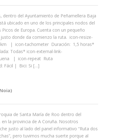
, dentro del Ayuntamiento de Peñamellera Baja
está ubicado en uno de los principales nodos del
s Picos de Europa. Cuenta con un pequeño
justo donde da comienzo la ruta. icon-resize-
 3 km | icon-tachometer Duración: 1,5 horas*
a: Todas* icon-external-link-
 Buena | icon-repeat Ruta
: Fácil | Bici: Si […]
Noia)
rroquia de Santa María de Roo dentro del
 en la provincia de A Coruña. Nosotros
e justo al lado del panel informativo “Ruta dos
has”, pero tuvimos mucha suerte porque al