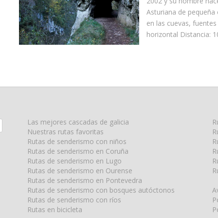
2002 y su nombre hace 
Asturiana de pequeña e
en las cuevas, fuentes 
horizontal Distancia: 
Las mejores cascadas de galicia
R
Nuestras rutas favoritas
R
Rutas de senderismo con niños
R
Rutas de senderismo en Coruña
R
Rutas de senderismo en Lugo
R
Rutas de senderismo en Ourense
R
Rutas de senderismo en Pontevedra
Rutas de senderismo con bosques autóctonos
A
Rutas de senderismo con ríos
P
Rutas en bicicleta
P