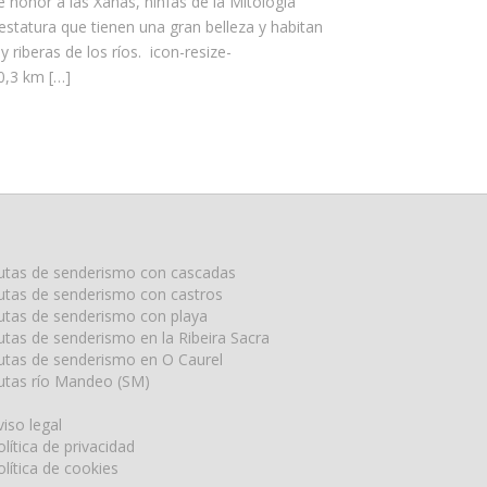
honor a las Xanas, ninfas de la Mitología
statura que tienen una gran belleza y habitan
y riberas de los ríos. icon-resize-
10,3 km […]
utas de senderismo con cascadas
utas de senderismo con castros
utas de senderismo con playa
utas de senderismo en la Ribeira Sacra
utas de senderismo en O Caurel
utas río Mandeo (SM)
viso legal
olítica de privacidad
olítica de cookies