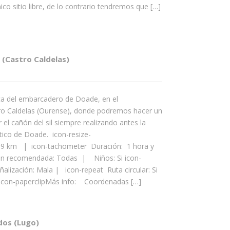
nico sitio libre, de lo contrario tendremos que […]
 (Castro Caldelas)
a del embarcadero de Doade, en el
o Caldelas (Ourense), donde podremos hacer un
 el cañón del sil siempre realizando antes la
tico de Doade. icon-resize-
 3,9 km | icon-tachometer Duración: 1 hora y
n recomendada: Todas | Niños: Si icon-
ñalización: Mala | icon-repeat Ruta circular: Si
 icon-paperclipMás info: Coordenadas […]
os (Lugo)