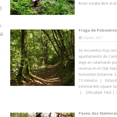
llover estaba libre el ú
o
0-
Fraga de Poboeiros
za
24 julio, 2017
Se encuentra muy cerc
o
ayuntamiento de Castr
viaje en catamarán por
reserva en el Club Náu
horizontal Distancia:
15 minutos | Estació
external-link-square Se
| Dificultad: Fácil |
Paseo dos Namorad