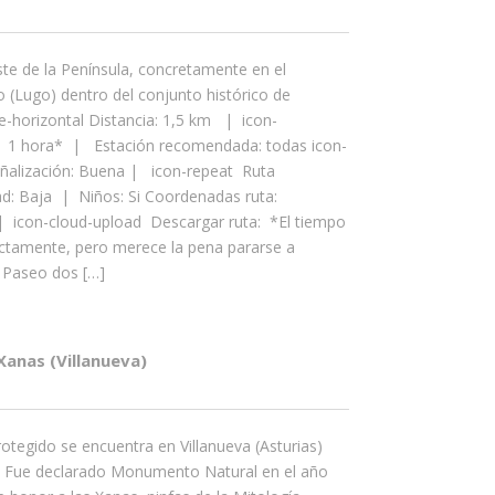
te de la Península, concretamente en el
 (Lugo) dentro del conjunto histórico de
e-horizontal Distancia: 1,5 km | icon-
 1 hora* | Estación recomendada: todas icon-
Señalización: Buena | icon-repeat Ruta
tad: Baja | Niños: Si Coordenadas ruta:
| icon-cloud-upload Descargar ruta: *El tiempo
ectamente, pero merece la pena pararse a
El Paseo dos […]
Xanas (Villanueva)
rotegido se encuentra en Villanueva (Asturias)
. Fue declarado Monumento Natural en el año