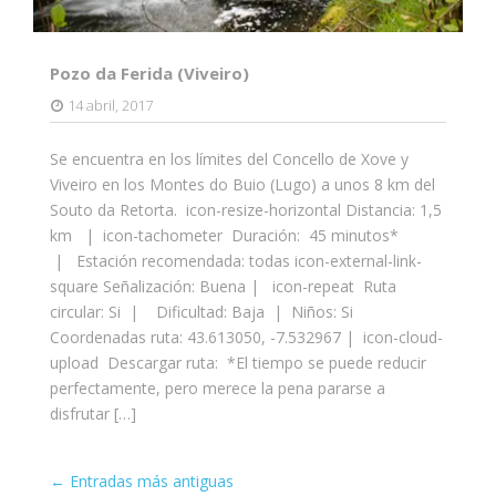
Pozo da Ferida (Viveiro)
14 abril, 2017
Se encuentra en los límites del Concello de Xove y
Viveiro en los Montes do Buio (Lugo) a unos 8 km del
Souto da Retorta. icon-resize-horizontal Distancia: 1,5
km | icon-tachometer Duración: 45 minutos*
| Estación recomendada: todas icon-external-link-
square Señalización: Buena | icon-repeat Ruta
circular: Si | Dificultad: Baja | Niños: Si
Coordenadas ruta: 43.613050, -7.532967 | icon-cloud-
upload Descargar ruta: *El tiempo se puede reducir
perfectamente, pero merece la pena pararse a
disfrutar […]
Entrada
←
Entradas más antiguas