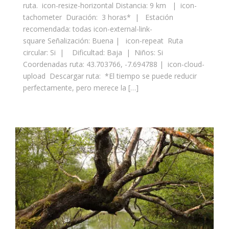
ruta. icon-resize-horizontal Distancia: 9 km | icon-
tachometer Duración: 3 horas* | Estación
recomendada: todas icon-external-link-
square Señalización: Buena | icon-repeat Ruta
circular: Si | Dificultad: Baja | Niños: Si
Coordenadas ruta: 43.703766, -7.694788 | icon-cloud-
upload Descargar ruta: *El tiempo se puede reducir
perfectamente, pero merece la […]