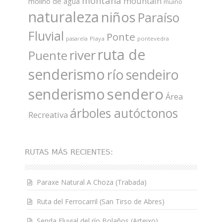
montaña
mountain
molino de agua
muiño
naturaleza
niños
Paraíso
Fluvial
Ponte
Playa
pontevedra
pasarela
ruta de
river
Puente
senderismo
río
sendeiro
sendero
senderismo
Área
árboles autóctonos
Recreativa
RUTAS MÁS RECIENTES:
Paraxe Natural A Choza (Trabada)
Ruta del Ferrocarril (San Tirso de Abres)
Senda Fluvial del río Bolaños (Arteixo)