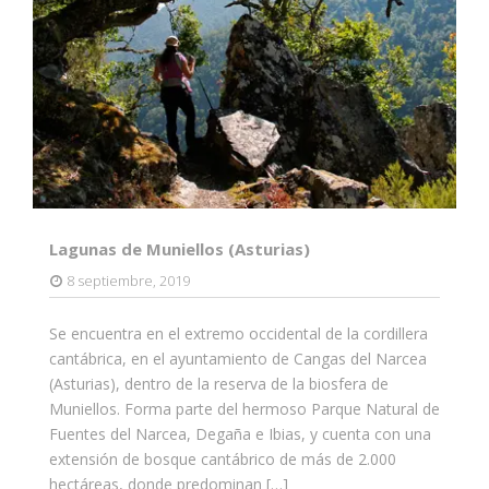
Lagunas de Muniellos (Asturias)
8 septiembre, 2019
Se encuentra en el extremo occidental de la cordillera
cantábrica, en el ayuntamiento de Cangas del Narcea
(Asturias), dentro de la reserva de la biosfera de
Muniellos. Forma parte del hermoso Parque Natural de
Fuentes del Narcea, Degaña e Ibias, y cuenta con una
extensión de bosque cantábrico de más de 2.000
hectáreas, donde predominan […]