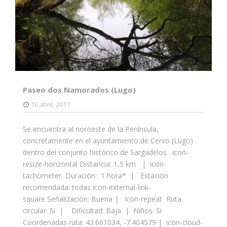
Paseo dos Namorados (Lugo)
16 abril, 2017
Se encuentra al noroeste de la Península,
concretamente en el ayuntamiento de Cervo (Lugo)
dentro del conjunto histórico de Sargadelos. icon-
resize-horizontal Distancia: 1,5 km | icon-
tachometer Duración: 1 hora* | Estación
recomendada: todas icon-external-link-
square Señalización: Buena | icon-repeat Ruta
circular: Si | Dificultad: Baja | Niños: Si
Coordenadas ruta: 43.661034, -7.404579 | icon-cloud-