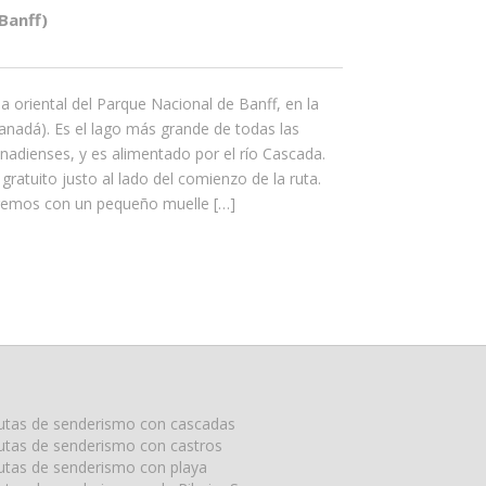
Banff)
a oriental del Parque Nacional de Banff, en la
Canadá). Es el lago más grande de todas las
dienses, y es alimentado por el río Cascada.
gratuito justo al lado del comienzo de la ruta.
remos con un pequeño muelle […]
utas de senderismo con cascadas
utas de senderismo con castros
utas de senderismo con playa