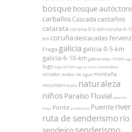
bosque
bosque autócton
carballos
castaños
Cascada
catarata
coruna-0-5-km
coruna-6-1
coruña
ferven
destacadas
km
galicia
galicia-0-5-km
Fraga
galicia-6-10-km
galicia-mas-10-km
lag
lugo
merendero
lugo-0-5-km
lugo-6-10-km
montaña
mirador
molino de agua
naturaleza
mountain
muiño
niños
Paraíso Fluvial
pasarela
river
Puente
Ponte
Playa
pontevedra
ruta de senderismo
río
senderismo
sendeiro