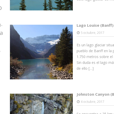
o
0-
Lago Louise (Banff)
za
5 octubre, 2017
Es un lago glaciar sit
pueblo de Banff en la 
o
1.750 metros sobre el n
Sin duda es el lago m
de ello […]
Johnston Canyon (B
4 octubre, 2017
Se encuentra a 25 km d