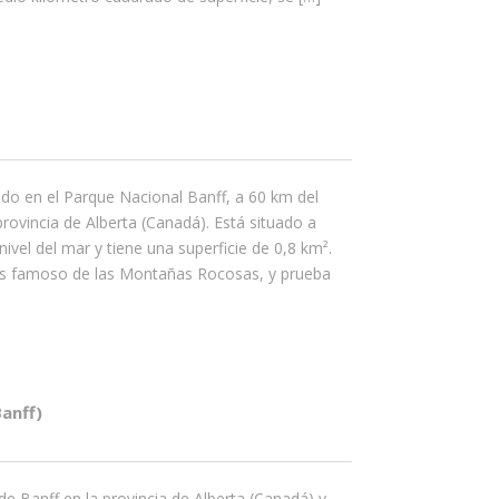
uado en el Parque Nacional Banff, a 60 km del
provincia de Alberta (Canadá). Está situado a
ivel del mar y tiene una superficie de 0,8 km².
ás famoso de las Montañas Rocosas, y prueba
anff)
e Banff en la provincia de Alberta (Canadá) y