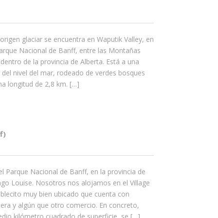
rigen glaciar se encuentra en Waputik Valley, en
Parque Nacional de Banff, entre las Montañas
entro de la provincia de Alberta. Está a una
 del nivel del mar, rodeado de verdes bosques
na longitud de 2,8 km. […]
f)
l Parque Nacional de Banff, en la provincia de
ago Louise. Nosotros nos alojamos en el Village
eblecito muy bien ubicado que cuenta con
era y algún que otro comercio. En concreto,
edio kilómetro cuadrado de superficie, se […]