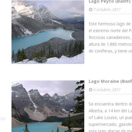
Lago Peyto (Banff)
7 octubre, 2017
Este hermoso lago de o
el extremo norte del 
Rocosas canadienses, d
altura de 1.880 metros
de coníferas, y tiene u
Lago Moraine (Banf
6 octubre, 2017
Se encuentra dentro de
Alberta, a 14 km del L
of Lake Louise, un pu
supermercado, gasolin
este lago glaciar de m