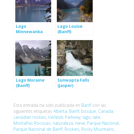
Lago
Lago Louise
Minnewanka
(Banff)
(Banff)
Lago Moraine
Sunwapta Falls
(Banff)
(Jasper)
Esta entrada ha sido publicada en
Banff
con las
siguientes etiquetas
Alberta
,
Banff
,
bosque
,
Canada
,
canadian rockies
,
Icefields Parkway
,
lago
,
lake
,
Montañas Rocosas
,
naturaleza
,
nieve
,
Parque Nacional
,
Parque Nacional de Banff
,
Rockies
,
Rocky Mountains
,