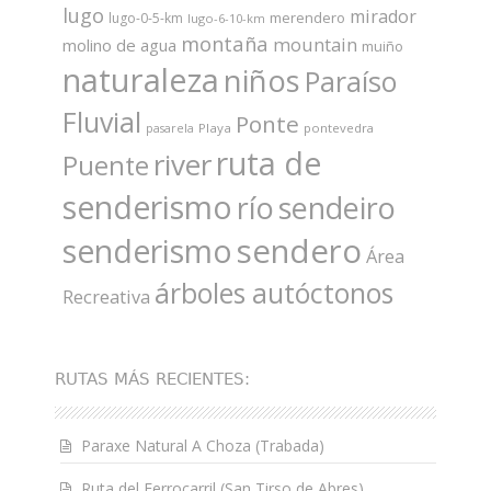
lugo
mirador
merendero
lugo-0-5-km
lugo-6-10-km
montaña
mountain
molino de agua
muiño
naturaleza
niños
Paraíso
Fluvial
Ponte
Playa
pontevedra
pasarela
ruta de
river
Puente
senderismo
río
sendeiro
sendero
senderismo
Área
árboles autóctonos
Recreativa
RUTAS MÁS RECIENTES:
Paraxe Natural A Choza (Trabada)
Ruta del Ferrocarril (San Tirso de Abres)