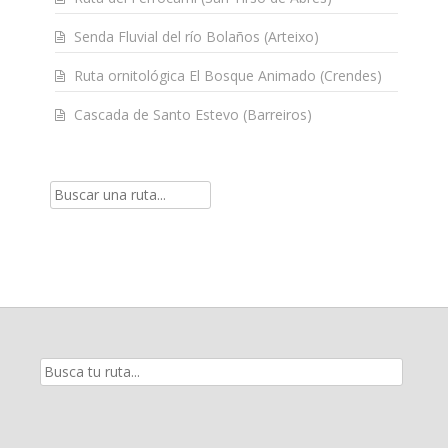
Senda Fluvial del río Bolaños (Arteixo)
Ruta ornitológica El Bosque Animado (Crendes)
Cascada de Santo Estevo (Barreiros)
Resultados
de
la
búsqueda
para: