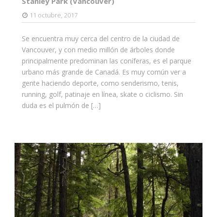
Stanley Park (Vancouver)
11 octubre, 2017
Se encuentra muy cerca del centro de la ciudad de
Vancouver, y con medio millón de árboles donde
principalmente predominan las coníferas, es el parque
urbano más grande de Canadá. Es muy común ver a
gente haciendo deporte, como senderismo, tenis,
running, golf, patinaje en línea, skate o ciclismo. Sin
duda es el pulmón de […]