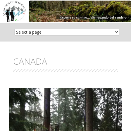
Saltar
el
contenido
CANADA