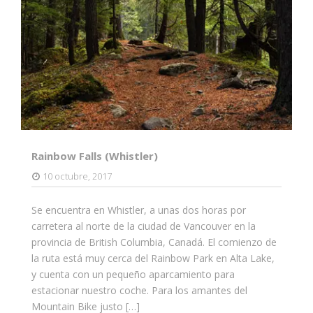
Rainbow Falls (Whistler)
10 octubre, 2017
Se encuentra en Whistler, a unas dos horas por
carretera al norte de la ciudad de Vancouver en la
provincia de British Columbia, Canadá. El comienzo de
la ruta está muy cerca del Rainbow Park en Alta Lake,
y cuenta con un pequeño aparcamiento para
estacionar nuestro coche. Para los amantes del
Mountain Bike justo […]