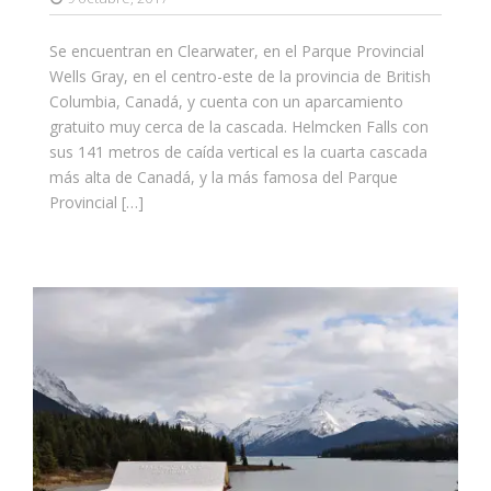
Se encuentran en Clearwater, en el Parque Provincial
Wells Gray, en el centro-este de la provincia de British
Columbia, Canadá, y cuenta con un aparcamiento
gratuito muy cerca de la cascada. Helmcken Falls con
sus 141 metros de caída vertical es la cuarta cascada
más alta de Canadá, y la más famosa del Parque
Provincial […]