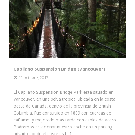
Capilano Suspension Bridge (Vancouver)
12 octubre, 2017
El Capilano Suspension Bridge Park está situado en
Vancouver, en una selva tropical ubicada en la costa
oeste de Canadá, dentro de la provincia de British
Columbia. Fue construido en 1889 con cuerdas de
cáñamo, y mejorado más tarde con cables de acero.
Podremos estacionar nuestro coche en un parking
privado donde el coste es […]