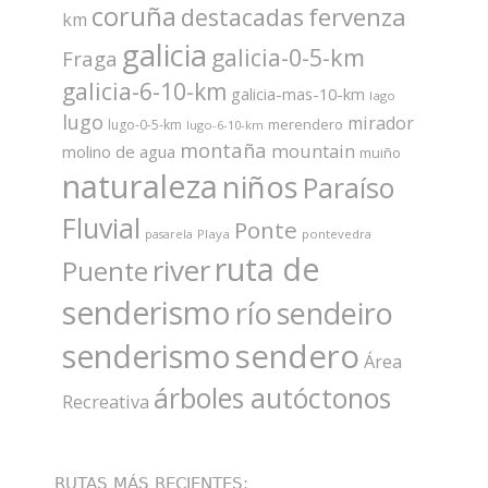
coruña
fervenza
destacadas
km
galicia
galicia-0-5-km
Fraga
galicia-6-10-km
galicia-mas-10-km
lago
lugo
mirador
merendero
lugo-0-5-km
lugo-6-10-km
montaña
mountain
molino de agua
muiño
naturaleza
niños
Paraíso
Fluvial
Ponte
Playa
pontevedra
pasarela
ruta de
river
Puente
senderismo
río
sendeiro
sendero
senderismo
Área
árboles autóctonos
Recreativa
RUTAS MÁS RECIENTES: