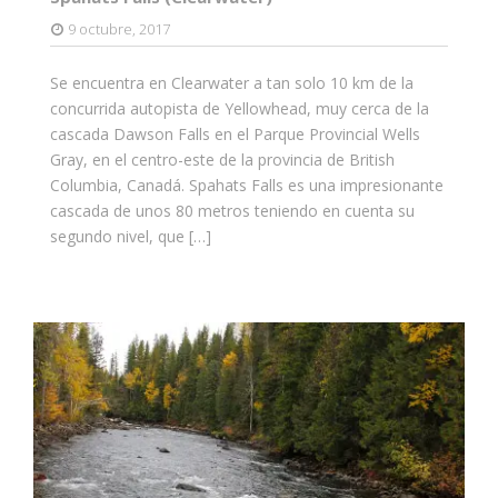
9 octubre, 2017
Se encuentra en Clearwater a tan solo 10 km de la
concurrida autopista de Yellowhead, muy cerca de la
cascada Dawson Falls en el Parque Provincial Wells
Gray, en el centro-este de la provincia de British
Columbia, Canadá. Spahats Falls es una impresionante
cascada de unos 80 metros teniendo en cuenta su
segundo nivel, que […]