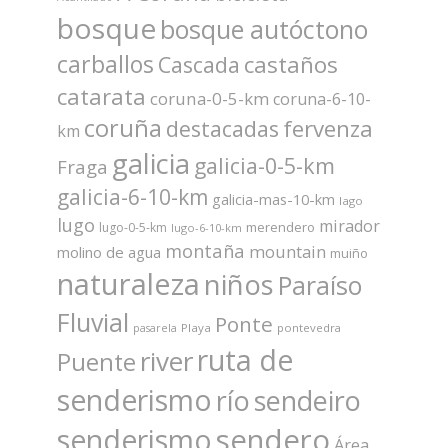
bosque
bosque autóctono
carballos
castaños
Cascada
catarata
coruna-0-5-km
coruna-6-10-
coruña
fervenza
destacadas
km
galicia
galicia-0-5-km
Fraga
galicia-6-10-km
galicia-mas-10-km
lago
lugo
mirador
merendero
lugo-0-5-km
lugo-6-10-km
montaña
mountain
molino de agua
muiño
naturaleza
niños
Paraíso
Fluvial
Ponte
Playa
pontevedra
pasarela
ruta de
river
Puente
senderismo
río
sendeiro
sendero
senderismo
Área