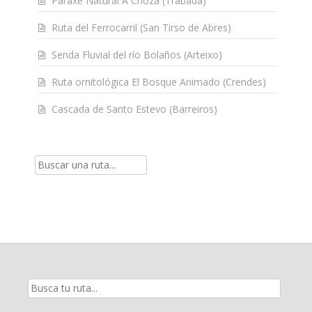
Paraxe Natural A Choza (Trabada)
Ruta del Ferrocarril (San Tirso de Abres)
Senda Fluvial del río Bolaños (Arteixo)
Ruta ornitológica El Bosque Animado (Crendes)
Cascada de Santo Estevo (Barreiros)
Resultados
de