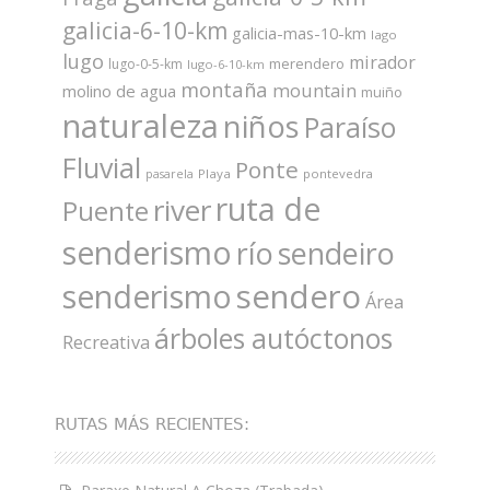
galicia-6-10-km
galicia-mas-10-km
lago
lugo
mirador
merendero
lugo-0-5-km
lugo-6-10-km
montaña
mountain
molino de agua
muiño
naturaleza
niños
Paraíso
Fluvial
Ponte
Playa
pontevedra
pasarela
ruta de
river
Puente
senderismo
río
sendeiro
sendero
senderismo
Área
árboles autóctonos
Recreativa
RUTAS MÁS RECIENTES: