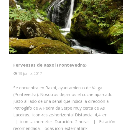
Fervenzas de Raxoi (Pontevedra)
13 junio, 2017
Se encuentra en Raxoi, ayuntamiento de Valga
(Pontevedra). Nosotros dejamos el coche aparcado
justo al lado de una señal que indica la dirección al
Petroglifo de A Pedra da Serpe muy cerca de As
Laceiras. icon-resize-horizontal Distancia: 4,4 km
| icon-tachometer Duración: 2 horas | Estación
recomendada: Todas icon-external-link-