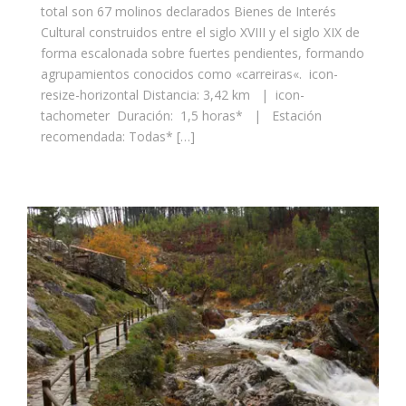
total son 67 molinos declarados Bienes de Interés
Cultural construidos entre el siglo XVIII y el siglo XIX de
forma escalonada sobre fuertes pendientes, formando
agrupamientos conocidos como «carreiras«. icon-
resize-horizontal Distancia: 3,42 km | icon-
tachometer Duración: 1,5 horas* | Estación
recomendada: Todas* […]