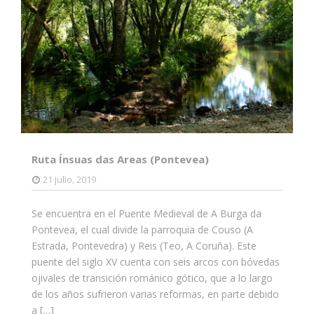
Ruta Ínsuas das Areas (Pontevea)
21 julio, 2019
Se encuentra en el Puente Medieval de A Burga da
Pontevea, el cual divide la parroquia de Couso (A
Estrada, Pontevedra) y Reis (Teo, A Coruña). Este
puente del siglo XV cuenta con seis arcos con bóvedas
ojivales de transición románico gótico, que a lo largo
de los años sufrieron varias reformas, en parte debido
a […]