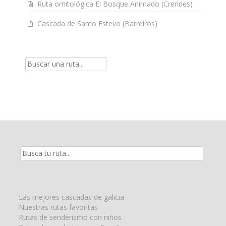
Ruta ornitológica El Bosque Animado (Crendes)
Cascada de Santo Estevo (Barreiros)
Resultados
de
la
búsqueda
para:
Las mejores cascadas de galicia
Nuestras rutas favoritas
Rutas de senderismo con niños