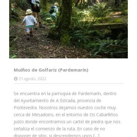
Muíños de Golfariz (Pardemarín)
21 agosto, 2022
Se encuentra en la parroquia de Pardemarín, dentro
del Ayuntamiento de A Estrada, provincia de
Pontevedra. Nosotros dejamos nuestro coche muy
cerca de Mesadoiro, en el entorno de Os Cabarlliños
justo donde encontramos un cartel de piedra que nos
señaliza el comienzo de la ruta. En caso de no
disponer de sitio, si descendemos unos […]