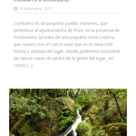
29 diciembre, 2017
Combarro es un pequeño pueblo marinero, que
pertenece al ayuntamiento de Poio, en la provincia de
Pontevedra. Se trata de una pequeña zona costera,
que cuenta con un casco viejo que es la zona más
bonita y visitada del lugar, donde podremos encontrar
las típicas casas de piedra de la gente del lugar, así
como […]