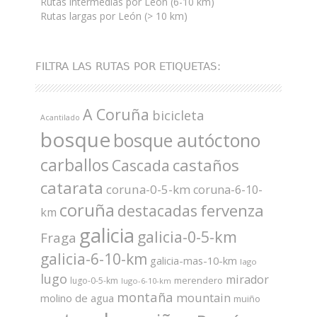
Rutas intermedias por León (6-10 km)
Rutas largas por León (> 10 km)
FILTRA LAS RUTAS POR ETIQUETAS:
A Coruña
bicicleta
Acantilado
bosque
bosque autóctono
carballos
castaños
Cascada
catarata
coruna-0-5-km
coruna-6-10-
coruña
fervenza
destacadas
km
galicia
galicia-0-5-km
Fraga
galicia-6-10-km
galicia-mas-10-km
lago
lugo
mirador
merendero
lugo-0-5-km
lugo-6-10-km
montaña
mountain
molino de agua
muiño