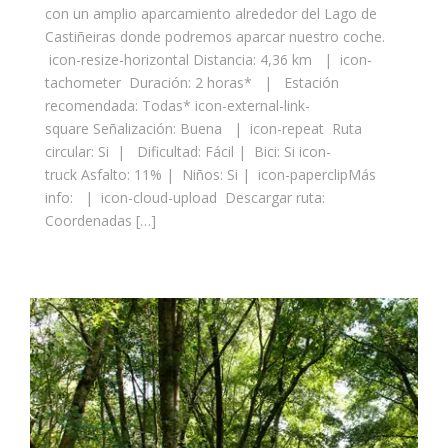
con un amplio aparcamiento alrededor del Lago de
Castiñeiras donde podremos aparcar nuestro coche.
icon-resize-horizontal Distancia: 4,36 km | icon-
tachometer Duración: 2 horas* | Estación
recomendada: Todas* icon-external-link-
square Señalización: Buena | icon-repeat Ruta
circular: Si | Dificultad: Fácil | Bici: Si icon-
truck Asfalto: 11% | Niños: Si | icon-paperclipMás
info: | icon-cloud-upload Descargar ruta:
Coordenadas […]