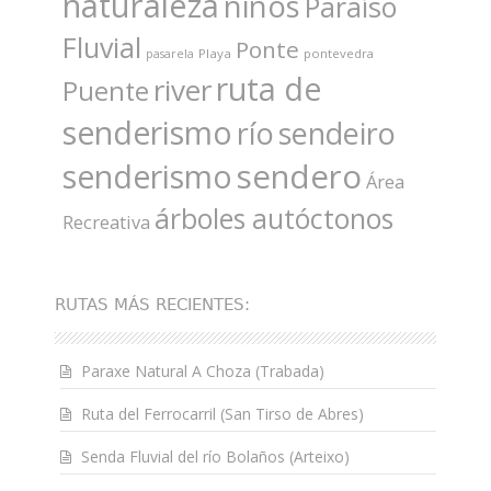
naturaleza
niños
Paraíso
Fluvial
Ponte
Playa
pontevedra
pasarela
ruta de
river
Puente
senderismo
río
sendeiro
sendero
senderismo
Área
árboles autóctonos
Recreativa
RUTAS MÁS RECIENTES:
Paraxe Natural A Choza (Trabada)
Ruta del Ferrocarril (San Tirso de Abres)
Senda Fluvial del río Bolaños (Arteixo)