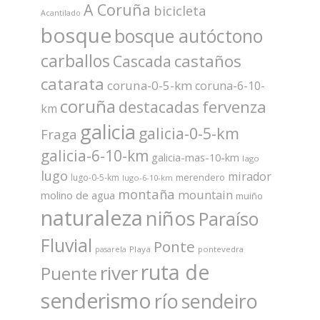
A Coruña
bicicleta
Acantilado
bosque
bosque autóctono
carballos
castaños
Cascada
catarata
coruna-0-5-km
coruna-6-10-
coruña
fervenza
destacadas
km
galicia
galicia-0-5-km
Fraga
galicia-6-10-km
galicia-mas-10-km
lago
lugo
mirador
merendero
lugo-0-5-km
lugo-6-10-km
montaña
mountain
molino de agua
muiño
naturaleza
niños
Paraíso
Fluvial
Ponte
Playa
pontevedra
pasarela
ruta de
river
Puente
senderismo
río
sendeiro