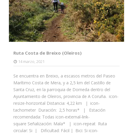
Ruta Costa de Breixo (Oleiros)
14 marzo, 2021
Se encuentra en Breixo, a escasos metros del Paseo
Marítimo Costa de Mera, y a 2,5 km del Castillo de
Santa Cruz, en la parroquia de Dorneda dentro del
Ayuntamiento de Oleiros, provincia de A Coruña. icon-
resize-horizontal Distancia: 4,22 km | icon-
tachometer Duración: 2,5 horas* | Estación
recomendada: Todas icon-external-link-
square Señalización: Mala* | icon-repeat Ruta
circular: Si | Dificultad: Fácil | Bici: Si icon-