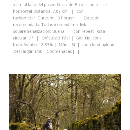
justo al lado del paseo fluvial de Baio. icon-resize-
horizontal Distancia: 7,09 km | icon-
tachometer Duración: 3 horas* | Estación
recomendada: Todas icon-external-link-
square Señalización: Buena | icon-repeat Ruta
circular: Si* | Dificultad: Fácil | Bici: No icon-
truck Asfalto: 18,33% | Niños: Si | icon-cloud-upload
Descargar ruta: Coordenadas […]