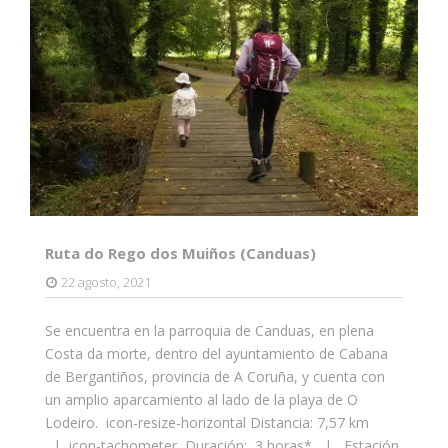
Ruta do Rego dos Muiños (Canduas)
22 agosto, 2021
Se encuentra en la parroquia de Canduas, en plena
Costa da morte, dentro del ayuntamiento de Cabana
de Bergantiños, provincia de A Coruña, y cuenta con
un amplio aparcamiento al lado de la playa de O
Lodeiro. icon-resize-horizontal Distancia: 7,57 km
| icon-tachometer Duración: 3 horas* | Estación