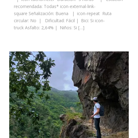
recomendada: Todas* icon-external-link-
square Señalización: Buena | icon-repeat Ruta
circular: No | Dificultad: Fácil | Bici: Si icon-
truck Asfalto: 2,64% | Niños: Si […]