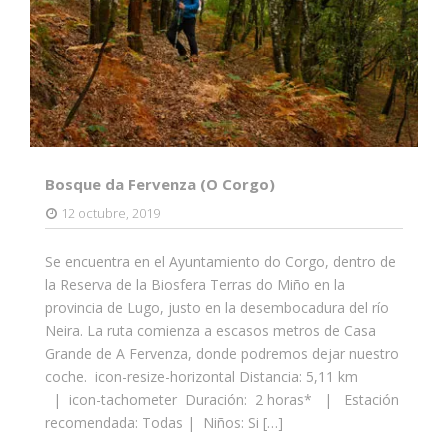
Bosque da Fervenza (O Corgo)
12 octubre, 2019
Se encuentra en el Ayuntamiento do Corgo, dentro de
la Reserva de la Biosfera Terras do Miño en la
provincia de Lugo, justo en la desembocadura del río
Neira. La ruta comienza a escasos metros de Casa
Grande de A Fervenza, donde podremos dejar nuestro
coche. icon-resize-horizontal Distancia: 5,11 km
| icon-tachometer Duración: 2 horas* | Estación
recomendada: Todas | Niños: Si […]