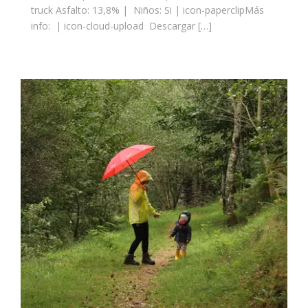
truck Asfalto: 13,8% | Niños: Si | icon-paperclipMás
info: | icon-cloud-upload Descargar […]