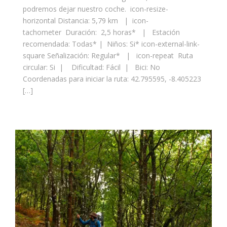
podremos dejar nuestro coche. icon-resize-
horizontal Distancia: 5,79 km | icon-
tachometer Duración: 2,5 horas* | Estación
recomendada: Todas* | Niños: Si* icon-external-link-
square Señalización: Regular* | icon-repeat Ruta
circular: Si | Dificultad: Fácil | Bici: No
Coordenadas para iniciar la ruta: 42.795595, -8.405223
[…]