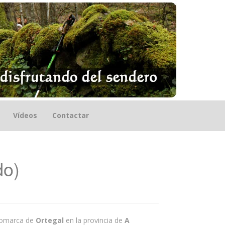
Vídeos
Contactar
do)
 comarca de
Ortegal
en la provincia de
A