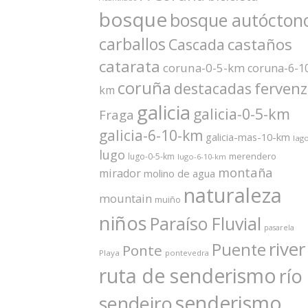
bosque
bosque autócton
carballos
castaños
Cascada
catarata
coruna-0-5-km
coruna-6-1
coruña
ferven
destacadas
km
galicia
galicia-0-5-km
Fraga
galicia-6-10-km
galicia-mas-10-km
lag
lugo
merendero
lugo-0-5-km
lugo-6-10-km
montaña
mirador
molino de agua
naturaleza
mountain
muiño
niños
Paraíso Fluvial
pasarela
river
Puente
Ponte
Playa
pontevedra
ruta de senderismo
río
senderismo
sendeiro