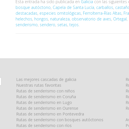
Esta entrada ha sido publicada en
Galicia
con las siguientes
bosque autóctono
,
Capela de Santa Lucía
,
carballos
,
castañ
destacadas
,
especies ornitológicas
,
Ferrolterra-Rías Altas
,
Fr
helechos
,
hongos
,
naturaleza
,
observatorio de aves
,
Ortegal
,
senderismo
,
sendero
,
setas
,
tejos
.
Las mejores cascadas de galicia
R
Nuestras rutas favoritas
R
Rutas de senderismo con niños
R
Rutas de senderismo en Coruña
R
Rutas de senderismo en Lugo
R
Rutas de senderismo en Ourense
R
Rutas de senderismo en Pontevedra
Rutas de senderismo con bosques autóctonos
A
Rutas de senderismo con ríos
P