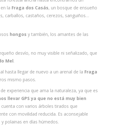
en la
Fraga dos Casás
, un bosque de ensueño
, carballos, castaños, cerezos, sanguiños…
rosos
hongos
y también, los amantes de las
eño desvío, no muy visible ni señalizado, que
do Mel
.
al hasta llegar de nuevo a un arenal de la
Fraga
tros mismo pasos.
de experiencia que ama la naturaleza, ya que es
s llevar GPS
ya que no está muy bien
 cuenta con varios árboles tirados que
ente con movilidad reducida. Es aconsejable
 y polainas en días húmedos.