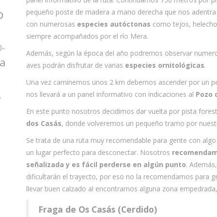
o
pequeño poste de madera a mano derecha que nos adentra 
con numerosas
especies autóctonas
como tejos, helechos
siempre acompañados por el río Mera.
0-
Además, según la época del año podremos observar nume
za
aves podrán disfrutar de varias
especies ornitológicas
.
Una vez caminemos unos 2 km debemos ascender por un pequ
nos llevará a un panel informativo con indicaciones al
Pozo 
o
En este punto nosotros decidimos dar vuelta por pista forest
dos Casás
, donde volveremos un pequeño tramo por nues
Se trata de una ruta muy recomendable para gente con algo 
un lugar perfecto para desconectar. Nosotros
recomendamo
señalizada y es fácil perderse en algún punto
. Además,
dificultarán el trayecto, por eso no la recomendamos para g
llevar buen calzado al encontrarnos alguna zona empedrada,
Fraga de Os Casás (Cerdido)