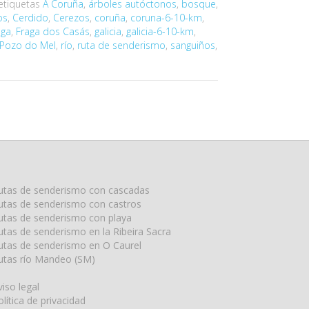
 etiquetas
A Coruña
,
árboles autóctonos
,
bosque
,
os
,
Cerdido
,
Cerezos
,
coruña
,
coruna-6-10-km
,
aga
,
Fraga dos Casás
,
galicia
,
galicia-6-10-km
,
Pozo do Mel
,
río
,
ruta de senderismo
,
sanguiños
,
utas de senderismo con cascadas
utas de senderismo con castros
utas de senderismo con playa
utas de senderismo en la Ribeira Sacra
utas de senderismo en O Caurel
utas río Mandeo (SM)
viso legal
olítica de privacidad