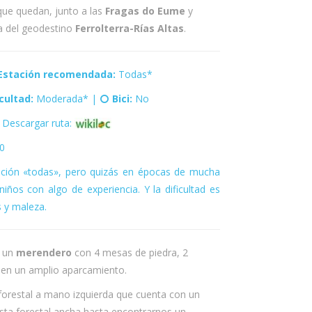
que quedan, junto a las
Fragas do Eume
y
ca del geodestino
Ferrolterra-Rías Altas
.
Estación recomendada:
Todas*
icultad:
Moderada* |
Bici:
No
Descargar ruta:
0
ación «todas», pero quizás en épocas de mucha
niños con algo de experiencia. Y la dificultad es
 y maleza.
n un
merendero
con 4 mesas de piedra, 2
e en un amplio aparcamiento.
orestal a mano izquierda que cuenta con un
sta forestal ancha hasta encontrarnos un