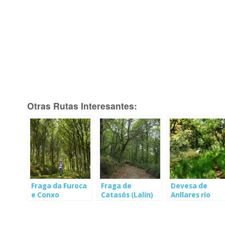
Otras Rutas Interesantes:
Fraga da Furoca
Fraga de
Devesa de
e Conxo
Catasós (Lalín)
Anllares río
(Visantoña)
Xallas
(Vimianzo)