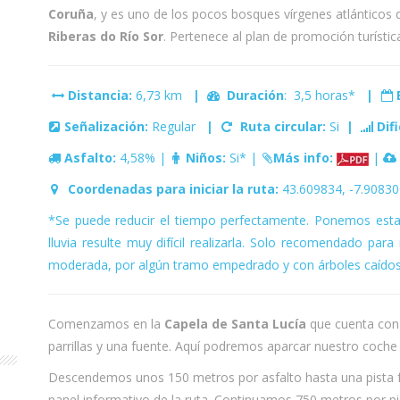
Coruña
, y es uno de los pocos bosques vírgenes atlánticos 
Riberas do Río Sor
. Pertenece al plan de promoción turísti
Distancia:
6,73 km
|
Duración
: 3,5 horas*
|
Señalización:
Regular
|
Ruta circular:
Si
|
Dif
Asfalto:
4,58% |
Niños:
Si* |
Más info:
|
Coordenadas para iniciar la ruta:
43.609834, -7.90830
*Se puede reducir el tiempo perfectamente. Ponemos est
lluvia resulte muy difícil realizarla. Solo recomendado para 
moderada, por algún tramo empedrado y con árboles caídos
Comenzamos en la
Capela de Santa Lucía
que cuenta co
parrillas y una fuente. Aquí podremos aparcar nuestro coch
Descendemos unos 150 metros por asfalto hasta una pista f
panel informativo de la ruta. Continuamos 750 metros por pi