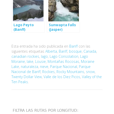
Lago Peyto
Sunwapta Falls
(Banff)
(Jasper)
Esta entrada ha sido publicada en
Banff
con las
siguientes etiquetas
Alberta
,
Banff
,
bosque
,
Canada
,
canadian rockies
,
lago
,
Lago Consolation
,
Lago
Moraine
,
lake
,
Lousie
,
Montañas Rocosas
,
Moraine
Lake
,
naturaleza
,
nieve
,
Parque Nacional
,
Parque
Nacional de Banff
,
Rockies
,
Rocky Mountains
,
snow
,
Twenty Dollar View
,
Valle de los Diez Picos
,
Valley of the
Ten Peaks
.
FILTRA LAS RUTAS POR LONGITUD: