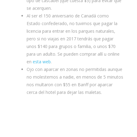
tipo de cascabel (que cuesta $3) para evitar que
se acerquen.
Al ser el 150 aniversario de Canadá como
Estado confederado, no tuvimos que pagar la
licencia para entrar en los parques naturales,
pero si no viajas en 2017 tendrás que pagar
unos $140 para grupos o familia, o unos $70
para un adulto. Se pueden comprar allí u online
en
esta web
.
Ojo con aparcar en zonas no permitidas aunque
no molestemos a nadie, en menos de 5 minutos
nos multaron con $55 en Banff por aparcar
cerca del hotel para dejar las maletas.