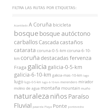
FILTRA LAS RUTAS POR ETIQUETAS:
A Coruña
bicicleta
Acantilado
bosque
bosque autóctono
carballos
castaños
Cascada
catarata
coruna-0-5-km
coruna-6-10-
coruña
fervenza
destacadas
km
galicia
galicia-0-5-km
Fraga
galicia-6-10-km
galicia-mas-10-km
lago
lugo
mirador
merendero
lugo-0-5-km
lugo-6-10-km
montaña
mountain
molino de agua
muiño
naturaleza
niños
Paraíso
Fluvial
Ponte
Playa
pontevedra
pasarela