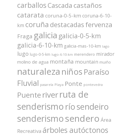
carballos
castaños
Cascada
catarata
coruna-0-5-km
coruna-6-10-
coruña
fervenza
destacadas
km
galicia
galicia-0-5-km
Fraga
galicia-6-10-km
galicia-mas-10-km
lago
lugo
mirador
merendero
lugo-0-5-km
lugo-6-10-km
montaña
mountain
molino de agua
muiño
naturaleza
niños
Paraíso
Fluvial
Ponte
Playa
pontevedra
pasarela
ruta de
river
Puente
senderismo
río
sendeiro
sendero
senderismo
Área
árboles autóctonos
Recreativa