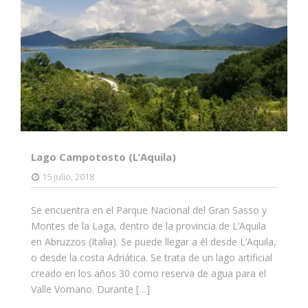
Lago Campotosto (L’Aquila)
15 julio, 2018
Se encuentra en el Parque Nacional del Gran Sasso y
Montes de la Laga, dentro de la provincia de L’Aquila
en Abruzzos (Italia). Se puede llegar a él desde L’Aquila,
o desde la costa Adriática. Se trata de un lago artificial
creado en los años 30 como reserva de agua para el
Valle Vomano. Durante […]