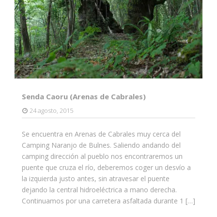
Senda Caoru (Arenas de Cabrales)
24 agosto, 2015
Se encuentra en Arenas de Cabrales muy cerca del
Camping Naranjo de Bulnes. Saliendo andando del
camping dirección al pueblo nos encontraremos un
puente que cruza el río, deberemos coger un desvío a
la izquierda justo antes, sin atravesar el puente
dejando la central hidroeléctrica a mano derecha.
Continuamos por una carretera asfaltada durante 1 […]