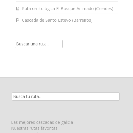
Ruta ornitológica El Bosque Animado (Crendes)
Cascada de Santo Estevo (Barreiros)
Resultados
de
la
búsqueda
para:
Las mejores cascadas de galicia
Nuestras rutas favoritas