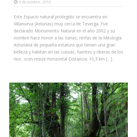
4 diciembre, 2016
Este Espacio natural protegido se encuentra en
Villanueva (Asturias) muy cerca de Teverga. Fue
declarado Monumento Natural en el año 2002 y su
nombre hace honor a las Xanas, ninfas de la Mitología
Asturiana de pequeña estatura que tienen una gran
belleza y habitan en las cuevas, fuentes y riberas de los
ríos. icon-resize-horizontal Distancia: 10,3 km […]