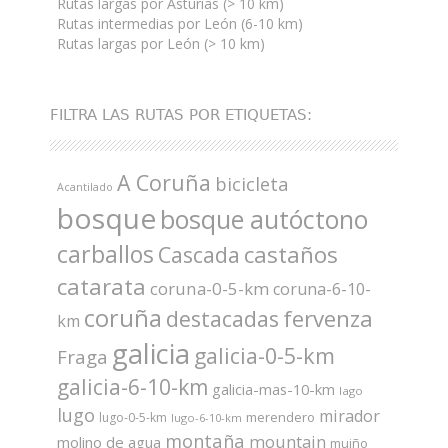
Rutas largas por Asturias (> 10 km)
Rutas intermedias por León (6-10 km)
Rutas largas por León (> 10 km)
FILTRA LAS RUTAS POR ETIQUETAS:
A Coruña
bicicleta
Acantilado
bosque
bosque autóctono
carballos
castaños
Cascada
catarata
coruna-0-5-km
coruna-6-10-
coruña
fervenza
destacadas
km
galicia
galicia-0-5-km
Fraga
galicia-6-10-km
galicia-mas-10-km
lago
lugo
mirador
merendero
lugo-0-5-km
lugo-6-10-km
montaña
mountain
molino de agua
muiño