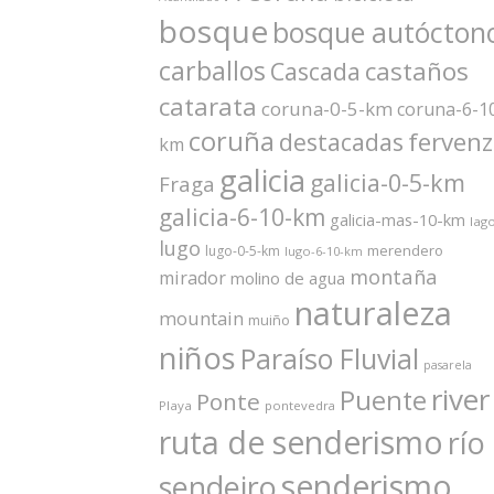
bosque
bosque autócton
carballos
castaños
Cascada
catarata
coruna-0-5-km
coruna-6-1
coruña
ferven
destacadas
km
galicia
galicia-0-5-km
Fraga
galicia-6-10-km
galicia-mas-10-km
lag
lugo
merendero
lugo-0-5-km
lugo-6-10-km
montaña
mirador
molino de agua
naturaleza
mountain
muiño
niños
Paraíso Fluvial
pasarela
river
Puente
Ponte
Playa
pontevedra
ruta de senderismo
río
senderismo
sendeiro