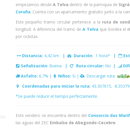
empezamos desde
A Telva
dentro de la parroquia de
Sigrá
Coruña
. Cuenta con un aparcamiento gratuito junto a la car
Este pequeño tramo circular pertenece a la
ruta de send
longitud. A diferencia del tramo de
A Telva
que bordea el
r
por ciclistas.
Distancia:
4,42 km
|
Duración
: 1 hora*
|
Es
Señalización:
Buena
|
Ruta circular:
No
|
Dif
Asfalto:
6,7% |
Niños:
Si |
Descargar ruta:
Coordenadas para iniciar la ruta:
43.307615, -8.35379
*Se puede reducir el tiempo perfectamente.
Este sendero se encuentra dentro del
Consorcio das Mari
las aguas del ZEC
Embalse de Abegondo-Cecebre
.