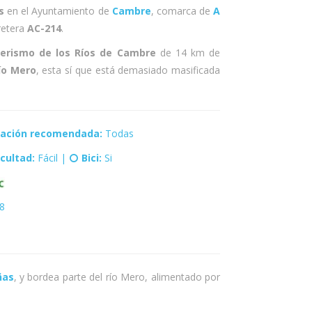
s
en el Ayuntamiento de
Cambre
, comarca de
A
retera
AC-214
.
erismo de los Ríos de Cambre
de 14 km de
ío Mero
, esta sí que está demasiado masificada
tación recomendada:
Todas
icultad:
Fácil |
Bici:
Si
8
ñas
, y bordea parte del río Mero, alimentado por