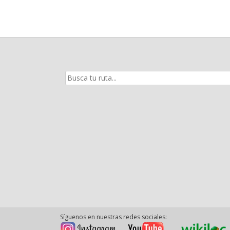
Resultados
de
la
búsqueda
para:
Síguenos en nuestras redes sociales: