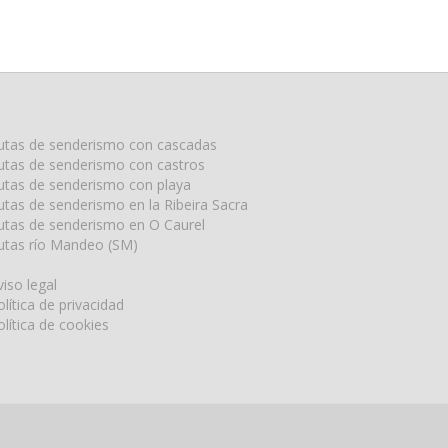
utas de senderismo con cascadas
utas de senderismo con castros
utas de senderismo con playa
utas de senderismo en la Ribeira Sacra
utas de senderismo en O Caurel
utas río Mandeo (SM)
viso legal
olítica de privacidad
olítica de cookies