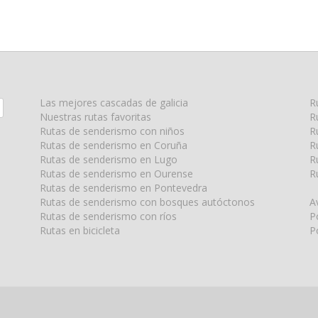
Las mejores cascadas de galicia
R
Nuestras rutas favoritas
R
Rutas de senderismo con niños
R
Rutas de senderismo en Coruña
R
Rutas de senderismo en Lugo
R
Rutas de senderismo en Ourense
R
Rutas de senderismo en Pontevedra
Rutas de senderismo con bosques autóctonos
A
Rutas de senderismo con ríos
P
Rutas en bicicleta
P