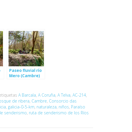
o
Paseo fluvial río
Mero (Cambre)
 etiquetas
A Barcala
,
A Coruña
,
A Telva
,
AC-214
,
osque de ribera
,
Cambre
,
Consorcio das
icia
,
galicia-0-5-km
,
naturaleza
,
niños
,
Paraíso
de senderismo
,
ruta de senderismo de los Ríos