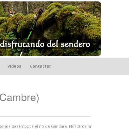
Vídeos
Contactar
 (Cambre)
 donde desemboca el río da Gándara. Nosotros la