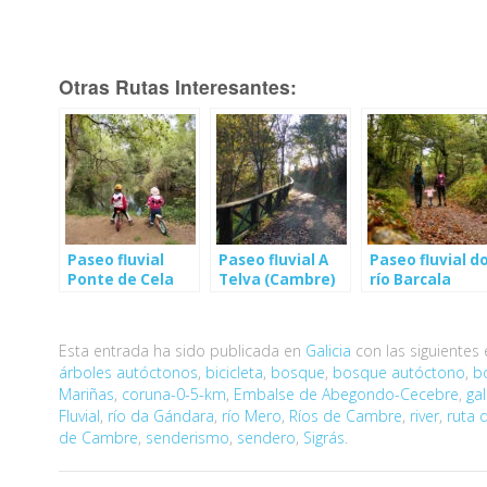
Otras Rutas Interesantes:
Paseo fluvial
Paseo fluvial A
Paseo fluvial d
Ponte de Cela
Telva (Cambre)
río Barcala
(Cambre)
(Negreira)
Esta entrada ha sido publicada en
Galicia
con las siguientes
árboles autóctonos
,
bicicleta
,
bosque
,
bosque autóctono
,
b
Mariñas
,
coruna-0-5-km
,
Embalse de Abegondo-Cecebre
,
gal
Fluvial
,
río da Gándara
,
río Mero
,
Ríos de Cambre
,
river
,
ruta 
de Cambre
,
senderismo
,
sendero
,
Sigrás
.