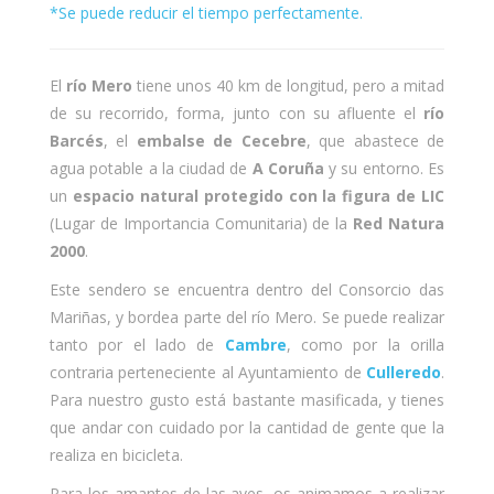
*Se puede reducir el tiempo perfectamente.
El
río Mero
tiene unos 40 km de longitud, pero a mitad
de su recorrido, forma, junto con su afluente el
río
Barcés
, el
embalse de Cecebre
, que abastece de
agua potable a la ciudad de
A Coruña
y su entorno. Es
un
espacio natural protegido con la figura de LIC
(Lugar de Importancia Comunitaria) de la
Red Natura
2000
.
Este sendero se encuentra dentro del Consorcio das
Mariñas, y bordea parte del río Mero. Se puede realizar
tanto por el lado de
Cambre
, como por la orilla
contraria perteneciente al Ayuntamiento de
Culleredo
.
Para nuestro gusto está bastante masificada, y tienes
que andar con cuidado por la cantidad de gente que la
realiza en bicicleta.
Para los amantes de las aves, os animamos a realizar