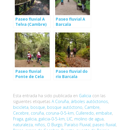
Paseo fluvial A
Paseo fluvial A
Telva (Cambre)
Barcala
(Cambre)
Paseo fluvial
Paseo fluvial do
Ponte de Cela
río Barcala
(Cambre)
(Negreira)
Esta entrada ha sido publicada en
Galicia
con las
siguientes etiquetas
A Coruña
,
árboles autóctonos
,
bicicleta
,
bosque
,
bosque autóctono
,
Cambre
,
Cecebre
,
coruña
,
coruna-0-5-km
,
Culleredo
,
embalse
,
Fraga
,
galicia
,
galicia-0-5-km
,
LIC
,
molino de agua
,
naturaleza
,
niños
,
O Burgo
,
Paraíso Fluvial
,
paseo fluvial
,