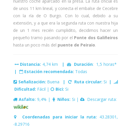
nuestro coche aparcado en la presa. La ruta oficial es
de unos 11 km lineal, y conecta el embalse de Cecebre
con la ría de O Burgo. Con lo cual, debido a su
extensión, y a que era la segunda ruta con nuestra hija
de un 1 mes recién cumplidito, decidimos hacer un
pequeño tramo pasando por el
Ponte dos Galiñeiros
hasta un poco más del
puente de Peiraio
.
Distancia:
4,74 km
|
Duración
: 1,5 horas*
|
Estación recomendada:
Todas
Señalización:
Buena
|
Ruta circular:
Si
|
Dificultad:
Fácil |
Bici:
Si
Asfalto:
9,4% |
Niños:
Si |
Descargar ruta:
Coordenadas para iniciar la ruta:
43.28301,
-8.29716