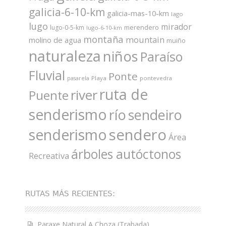
galicia-6-10-km
galicia-mas-10-km
lago
lugo
mirador
merendero
lugo-0-5-km
lugo-6-10-km
montaña
mountain
molino de agua
muiño
naturaleza
niños
Paraíso
Fluvial
Ponte
Playa
pontevedra
pasarela
ruta de
river
Puente
senderismo
río
sendeiro
sendero
senderismo
Área
árboles autóctonos
Recreativa
RUTAS MÁS RECIENTES:
Paraxe Natural A Choza (Trabada)