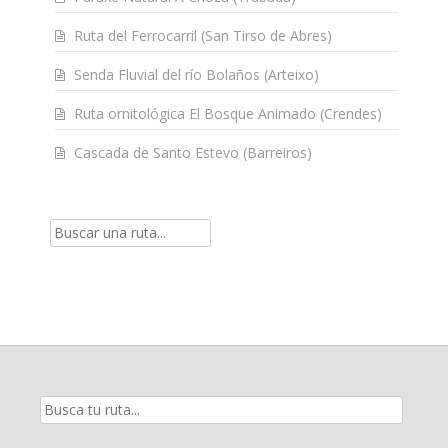
Ruta del Ferrocarril (San Tirso de Abres)
Senda Fluvial del río Bolaños (Arteixo)
Ruta ornitológica El Bosque Animado (Crendes)
Cascada de Santo Estevo (Barreiros)
Resultados
de
la