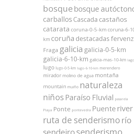
bosque
bosque autócton
carballos
castaños
Cascada
catarata
coruna-0-5-km
coruna-6-1
coruña
ferven
destacadas
km
galicia
galicia-0-5-km
Fraga
galicia-6-10-km
galicia-mas-10-km
lag
lugo
merendero
lugo-0-5-km
lugo-6-10-km
montaña
mirador
molino de agua
naturaleza
mountain
muiño
niños
Paraíso Fluvial
pasarela
river
Puente
Ponte
Playa
pontevedra
ruta de senderismo
río
senderismo
sendeiro