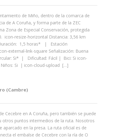
untamiento de Miño, dentro de la comarca de
cia de A Coruña, y forma parte de la ZEC
a Zona de Especial Conservación, protegida
. icon-resize-horizontal Distancia: 3,56 km
uración: 1,5 horas* | Estación
on-external-link-square Señalización: Buena
ular: Si* | Dificultad: Fácil | Bici: Si icon-
 Niños: Si | icon-cloud-upload […]
ero (Cambre)
de Cecebre en A Coruña, pero también se puede
u otros puntos intermedios de la ruta. Nosotros
aparcado en la presa. La ruta oficial es de
onecta el embalse de Cecebre con la ría de O