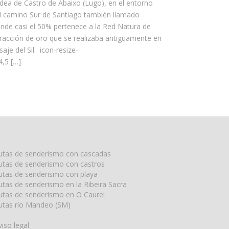
aldea de Castro de Abaixo (Lugo), en el entorno
 camino Sur de Santiago también llamado
nde casi el 50% pertenece a la Red Natura de
tracción de oro que se realizaba antiguamente en
aje del Sil. icon-resize-
4,5 […]
utas de senderismo con cascadas
utas de senderismo con castros
utas de senderismo con playa
utas de senderismo en la Ribeira Sacra
utas de senderismo en O Caurel
utas río Mandeo (SM)
viso legal