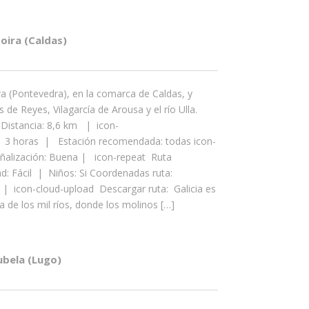
toira (Caldas)
a (Pontevedra), en la comarca de Caldas, y
s de Reyes, Vilagarcía de Arousa y el río Ulla.
 Distancia: 8,6 km | icon-
 3 horas | Estación recomendada: todas icon-
Señalización: Buena | icon-repeat Ruta
ad: Fácil | Niños: Si Coordenadas ruta:
 | icon-cloud-upload Descargar ruta: Galicia es
a de los mil ríos, donde los molinos […]
ubela (Lugo)