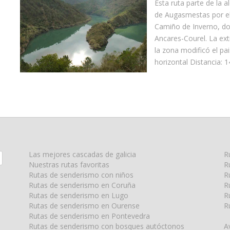
Esta ruta parte de la 
de Augasmestas por el
Camiño de Inverno, do
Ancares-Courel. La ex
la zona modificó el pais
horizontal Distancia: 1
Las mejores cascadas de galicia
R
Nuestras rutas favoritas
R
Rutas de senderismo con niños
R
Rutas de senderismo en Coruña
R
Rutas de senderismo en Lugo
R
Rutas de senderismo en Ourense
R
Rutas de senderismo en Pontevedra
Rutas de senderismo con bosques autóctonos
A