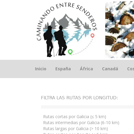
Saltar
Inicio
España
África
Canadá
Cos
el
contenido
FILTRA LAS RUTAS POR LONGITUD:
Rutas cortas por Galicia (≤ 5 km)
Rutas intermedias por Galicia (6-10 km)
Rutas largas por Galicia (> 10 km)