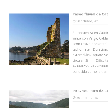
Paseo fluvial de Ca
30 octubre, 2016
Se encuentra en Catoir
limita con Valga, Calda
icon-resize-horizontal
tachometer Duración:
external-link-square 
circular: Si | Dificult
42.668255, -8.7269860
conocida como la tierr
PR-G 180 Ruta da C
30 enero, 2016