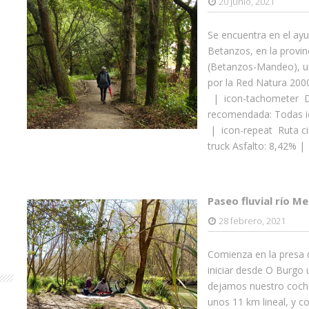
20 junio, 2021
Se encuentra en el ay
Betanzos, en la provin
(Betanzos-Mandeo), un
por la Red Natura 2000
| icon-tachometer D
recomendada: Todas ic
| icon-repeat Ruta circ
truck Asfalto: 8,42% |
Paseo fluvial río M
28 febrero, 2021
Comienza en la presa 
iniciar desde O Burgo 
dejamos nuestro coche 
unos 11 km lineal, y c