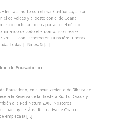
y limita al norte con el mar Cantábrico, al sur
on el de Valdés y al oeste con el de Coaña.
uestro coche un poco apartado del núcleo
caminando de todo el entorno. icon-resize-
 6,5 km | icon-tachometer Duración: 1 horas
da: Todas | Niños: Si […]
Chao de Pousadorio)
de Pousadorio, en el ayuntamiento de Ribeira de
nece a la Reserva de la Biosfera Río Eo, Oscos y
ambién a la Red Natura 2000. Nosotros
 el parking del Área Recreativa de Chao de
de empieza la […]