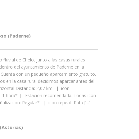
oso (Paderne)
 fluvial de Chelo, junto a las casas rurales
entro del ayuntamiento de Paderne en la
. Cuenta con un pequeño aparcamiento gratuito,
dos en la casa rural decidimos aparcar antes del
rizontal Distancia: 2,07 km | icon-
 1 hora* | Estación recomendada: Todas icon-
eñalización: Regular* | icon-repeat Ruta […]
(Asturias)