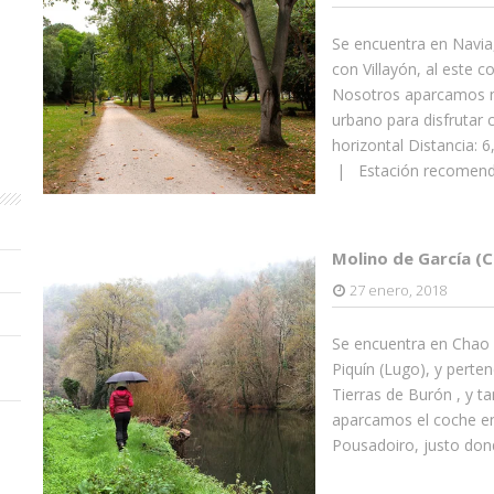
Se encuentra en Navia, 
con Villayón, al este c
Nosotros aparcamos n
urbano para disfrutar 
horizontal Distancia:
| Estación recomenda
Molino de García (
27 enero, 2018
Se encuentra en Chao 
Piquín (Lugo), y perte
Tierras de Burón , y t
aparcamos el coche en
Pousadoiro, justo don