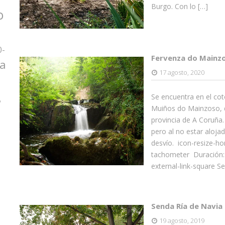
Burgo. Con lo […]
o
0-
Fervenza do Mainz
za
17 agosto, 2020
Se encuentra en el coto
o
Muiños do Mainzoso, d
provincia de A Coruña
pero al no estar aloja
desvío. icon-resize-ho
tachometer Duración:
external-link-square S
Senda Ría de Navia 
19 agosto, 2019