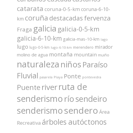
catarata
coruna-0-5-km
coruna-6-10-
coruña
fervenza
destacadas
km
galicia
galicia-0-5-km
Fraga
galicia-6-10-km
galicia-mas-10-km
lago
lugo
mirador
merendero
lugo-0-5-km
lugo-6-10-km
montaña
mountain
molino de agua
muiño
naturaleza
niños
Paraíso
Fluvial
Ponte
Playa
pontevedra
pasarela
ruta de
river
Puente
senderismo
río
sendeiro
sendero
senderismo
Área
árboles autóctonos
Recreativa