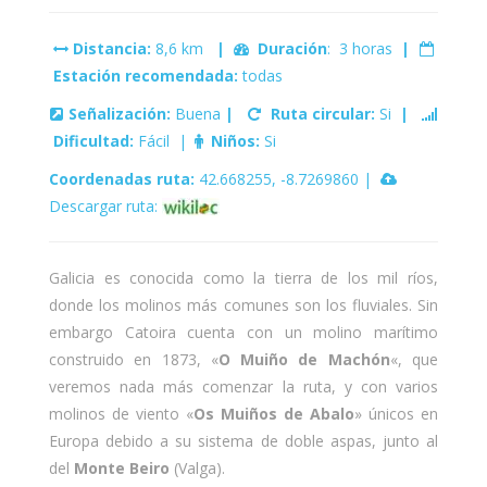
Distancia:
8,6 km
|
Duración
: 3 horas
|
Estación recomendada:
todas
Señalización:
Buena
|
Ruta circular:
Si
|
Dificultad:
Fácil |
Niños:
Si
Coordenadas ruta:
42.668255, -8.7269860 |
Descargar ruta:
Galicia es conocida como la tierra de los mil ríos,
donde los molinos más comunes son los fluviales. Sin
embargo Catoira cuenta con un molino marítimo
construido en 1873, «
O Muiño de Machón
«, que
veremos nada más comenzar la ruta, y con varios
molinos de viento «
Os Muiños de Abalo
» únicos en
Europa debido a su sistema de doble aspas, junto al
del
Monte Beiro
(Valga).