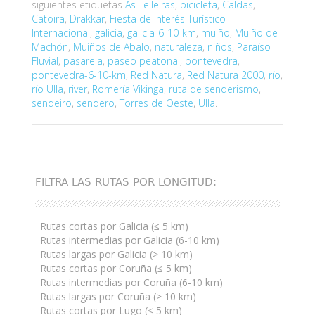
siguientes etiquetas
As Telleiras
,
bicicleta
,
Caldas
,
Catoira
,
Drakkar
,
Fiesta de Interés Turístico
Internacional
,
galicia
,
galicia-6-10-km
,
muiño
,
Muiño de
Machón
,
Muiños de Abalo
,
naturaleza
,
niños
,
Paraíso
Fluvial
,
pasarela
,
paseo peatonal
,
pontevedra
,
pontevedra-6-10-km
,
Red Natura
,
Red Natura 2000
,
río
,
río Ulla
,
river
,
Romería Vikinga
,
ruta de senderismo
,
sendeiro
,
sendero
,
Torres de Oeste
,
Ulla
.
FILTRA LAS RUTAS POR LONGITUD:
Rutas cortas por Galicia (≤ 5 km)
Rutas intermedias por Galicia (6-10 km)
Rutas largas por Galicia (> 10 km)
Rutas cortas por Coruña (≤ 5 km)
Rutas intermedias por Coruña (6-10 km)
Rutas largas por Coruña (> 10 km)
Rutas cortas por Lugo (≤ 5 km)