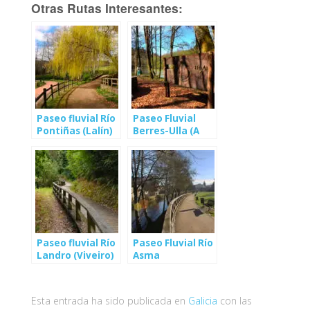
Otras Rutas Interesantes:
Paseo fluvial Río
Paseo Fluvial
Pontiñas (Lalín)
Berres-Ulla (A
Estrada)
Paseo fluvial Río
Paseo Fluvial Río
Landro (Viveiro)
Asma
(Chantada)
Esta entrada ha sido publicada en
Galicia
con las