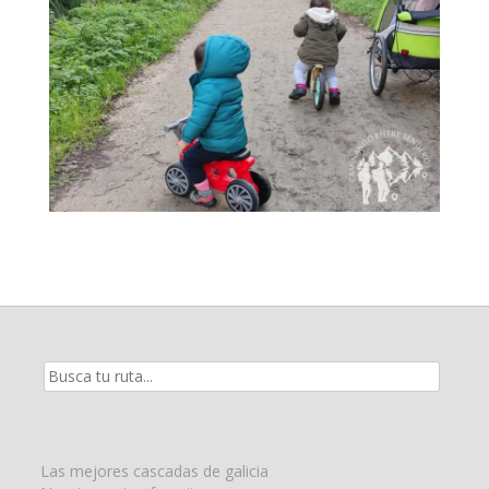
Resultados
de
la
búsqueda
para:
Las mejores cascadas de galicia