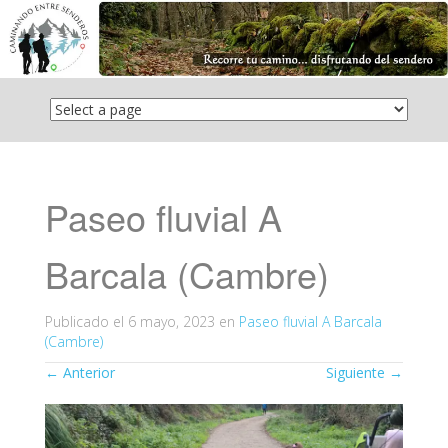
Saltar
el
contenido
Paseo fluvial A
Barcala (Cambre)
Publicado el
6 mayo, 2023
en
Paseo fluvial A Barcala
(Cambre)
←
Anterior
Siguiente
→