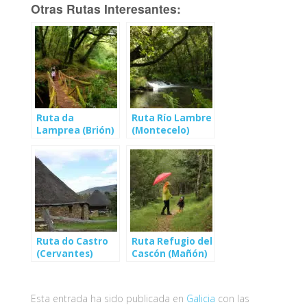
Otras Rutas Interesantes:
Ruta da
Ruta Río Lambre
Lamprea (Brión)
(Montecelo)
Ruta do Castro
Ruta Refugio del
(Cervantes)
Cascón (Mañón)
Esta entrada ha sido publicada en
Galicia
con las