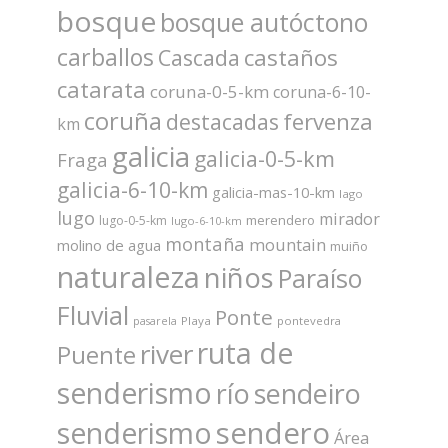
bosque
bosque autóctono
carballos
castaños
Cascada
catarata
coruna-0-5-km
coruna-6-10-
coruña
fervenza
destacadas
km
galicia
galicia-0-5-km
Fraga
galicia-6-10-km
galicia-mas-10-km
lago
lugo
mirador
merendero
lugo-0-5-km
lugo-6-10-km
montaña
mountain
molino de agua
muiño
naturaleza
niños
Paraíso
Fluvial
Ponte
Playa
pontevedra
pasarela
ruta de
river
Puente
senderismo
río
sendeiro
sendero
senderismo
Área