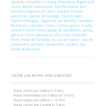
siguientes etiquetas
A Coruña
,
Aldea Beca
,
Angueira de
Castro
,
árboles autóctonos
,
Área Recreativa
,
área
recreativa Angueira de Castro
,
bosque
,
bosque
autóctono
,
Camino de Santiago
,
Camino inglés
,
Camino Portugués
,
Capela do San Martiño
,
Carballeira
de Francos
,
carballos
,
Castro
,
Castro Lupario
,
coruña
,
coruna-6-10-km
,
Feira Cabalar de San Martiño
,
galicia
,
galicia-6-10-km
,
naturaleza
,
niños
,
Pazo Faramello
,
Ponte
,
Ponte de Paradela
,
río
,
rúa de Francos
,
ruta de
senderismo
,
sendeiro
,
senderismo
,
sendero
,
Teo
,
Xardín do Recordo
.
FILTRA LAS RUTAS POR LONGITUD:
Rutas cortas por Galicia (≤ 5 km)
Rutas intermedias por Galicia (6-10 km)
Rutas largas por Galicia (> 10 km)
Rutas cortas por Coruña (≤ 5 km)