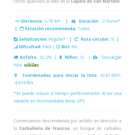
coche aparcado al lado de la
Capela do San Martiño
.
Distancia:
5,76 km
|
Duración
: 3 horas*
|
Estación recomendada:
Todas
Señalización:
Regular*
|
Ruta circular:
Si
|
Dificultad:
Fácil |
Bici:
No
Asfalto:
32,2% |
Niños:
Si |
Descargar
ruta:
Coordenadas para iniciar la ruta:
42.814501,
-8.619784
*Se puede reducir el tiempo perfectamente. Al ser una
variante es recomendable llevar GPS.
Comenzamos descendiendo por asfalto en dirección a
la
Carballeira de Francos
, un bosque de carballos