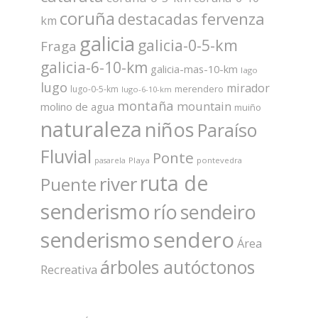
coruña
fervenza
destacadas
km
galicia
galicia-0-5-km
Fraga
galicia-6-10-km
galicia-mas-10-km
lago
lugo
mirador
merendero
lugo-0-5-km
lugo-6-10-km
montaña
mountain
molino de agua
muiño
naturaleza
niños
Paraíso
Fluvial
Ponte
Playa
pontevedra
pasarela
ruta de
river
Puente
senderismo
río
sendeiro
sendero
senderismo
Área
árboles autóctonos
Recreativa