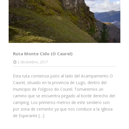
Ruta Monte Cido (O Caurel)
2 diciembre, 2017
Esta ruta comienza justo al lado del Acampamento O
Caurel, situado en la provincia de Lugo, dentro del
municipio de Folgoso do Courel. Tomaremos un
camino que se encuentra pegado al borde derecho del
camping. Los primeros metros de este sendero son
por zona de cemento ya que nos conduce a la Iglesia
de Esperante […]