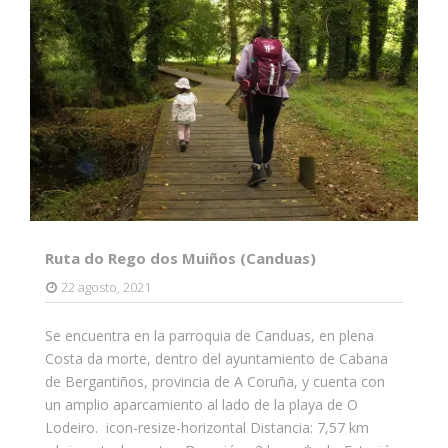
Ruta do Rego dos Muiños (Canduas)
22 agosto, 2021
Se encuentra en la parroquia de Canduas, en plena
Costa da morte, dentro del ayuntamiento de Cabana
de Bergantiños, provincia de A Coruña, y cuenta con
un amplio aparcamiento al lado de la playa de O
Lodeiro. icon-resize-horizontal Distancia: 7,57 km