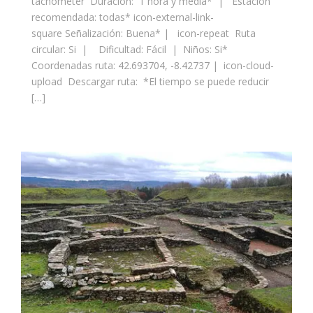
tachometer Duración: 1 hora y media* | Estación
recomendada: todas* icon-external-link-
square Señalización: Buena* | icon-repeat Ruta
circular: Si | Dificultad: Fácil | Niños: Si*
Coordenadas ruta: 42.693704, -8.42737 | icon-cloud-
upload Descargar ruta: *El tiempo se puede reducir
[…]