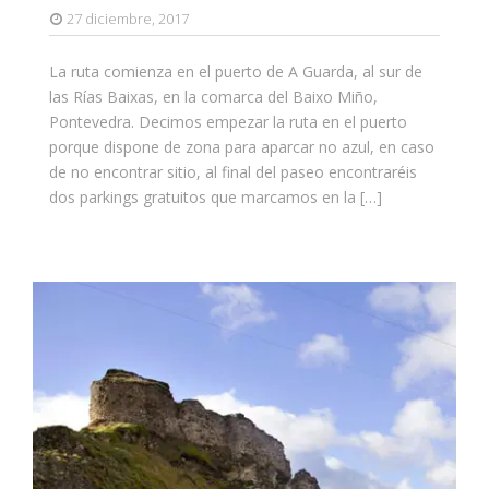
27 diciembre, 2017
La ruta comienza en el puerto de A Guarda, al sur de
las Rías Baixas, en la comarca del Baixo Miño,
Pontevedra. Decimos empezar la ruta en el puerto
porque dispone de zona para aparcar no azul, en caso
de no encontrar sitio, al final del paseo encontraréis
dos parkings gratuitos que marcamos en la […]