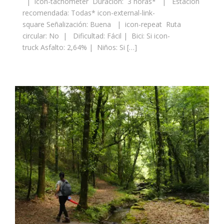
| icon-tachometer Duración: 3 horas* | Estación
recomendada: Todas* icon-external-link-
square Señalización: Buena | icon-repeat Ruta
circular: No | Dificultad: Fácil | Bici: Si icon-
truck Asfalto: 2,64% | Niños: Si […]