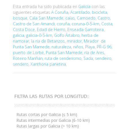
Esta entrada ha sido publicada en
Galicia
con las
siguientes etiquetas
A Coruña
,
Acantilado
,
bicicleta
,
bosque
,
Cala San Mamede
,
calas
,
Carnoedo
,
Castro
,
Castro de San Amandi
,
coruña
,
coruna-0-5-km
,
Costa
,
Costa Doce
,
Edad de Hierro
,
Enseada Garroteira
,
galicia
,
galicia-0-5-km
,
Golfo Ártabro
,
herba de
namorar
,
la ría de Betanzos
,
mirador
,
Mirador de
Punta San Mamede
,
naturaleza
,
niños
,
Playa
,
PR-G 96
,
puerto de Lorbé
,
Punta San Mamede
,
ría de Ares
,
Roteiro Mariñán
,
ruta de senderismo
,
Sada
,
sendeiro
,
sendero
,
Xanthoria parietina
.
FILTRA LAS RUTAS POR LONGITUD:
Rutas cortas por Galicia (≤ 5 km)
Rutas intermedias por Galicia (6-10 km)
Rutas largas por Galicia (> 10 km)