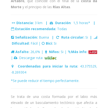
Ártabro
, que coincide con el final de la
costa da
Morte
y el principio de las
Rías Altas
.
Distancia:
3 km
|
Duración
: 1,5 horas*
|
Estación recomendada:
Todas
Señalización:
Buena
|
Ruta circular:
Si
|
Dificultad:
Fácil |
Bici:
Si
Asfalto:
26,6% |
Niños:
Si |
Más info:
|
Descargar ruta:
Coordenadas para iniciar la ruta:
43.375529,
-8.269304
*Se puede reducir el tiempo perfectamente.
Se trata de una costa formada por el labio más
elevado de un basculamiento tectónico que afecta a