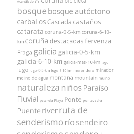
A Coruña
bicicleta
Acantilado
bosque
bosque autóctono
carballos
castaños
Cascada
catarata
coruna-0-5-km
coruna-6-10-
coruña
fervenza
destacadas
km
galicia
galicia-0-5-km
Fraga
galicia-6-10-km
galicia-mas-10-km
lago
lugo
mirador
merendero
lugo-0-5-km
lugo-6-10-km
montaña
mountain
molino de agua
muiño
naturaleza
niños
Paraíso
Fluvial
Ponte
Playa
pontevedra
pasarela
ruta de
river
Puente
senderismo
río
sendeiro
sendero
senderismo