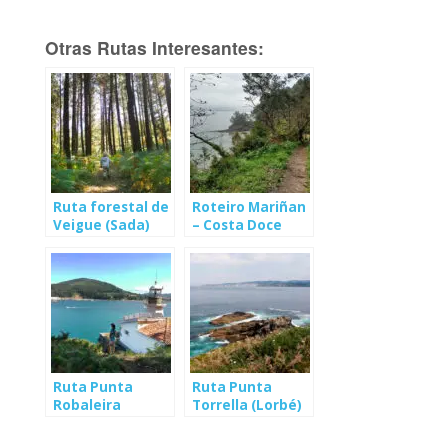
Otras Rutas Interesantes:
Ruta forestal de
Roteiro Mariñan
Veigue (Sada)
– Costa Doce
(Sada)
Ruta Punta
Ruta Punta
Robaleira
Torrella (Lorbé)
(Cedeira)