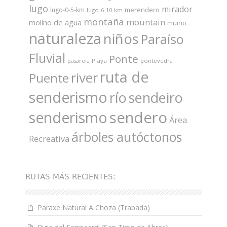
lugo
mirador
merendero
lugo-0-5-km
lugo-6-10-km
montaña
mountain
molino de agua
muiño
naturaleza
niños
Paraíso
Fluvial
Ponte
Playa
pontevedra
pasarela
ruta de
river
Puente
senderismo
río
sendeiro
sendero
senderismo
Área
árboles autóctonos
Recreativa
RUTAS MÁS RECIENTES:
Paraxe Natural A Choza (Trabada)