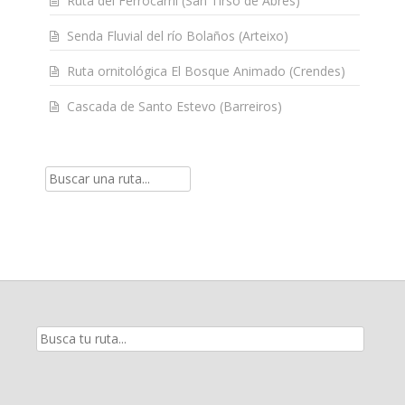
Ruta del Ferrocarril (San Tirso de Abres)
Senda Fluvial del río Bolaños (Arteixo)
Ruta ornitológica El Bosque Animado (Crendes)
Cascada de Santo Estevo (Barreiros)
Resultados
de
la
búsqueda