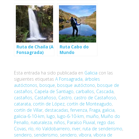
Fonsagrada)
Fonsagrada)
Ruta de Chaila (A
Ruta Cabo do
Fonsagrada)
Mundo
(Chantada)
Esta entrada ha sido publicada en
Galicia
con las
siguientes etiquetas
A Fonsagrada
,
árboles
autóctonos
,
bosque
,
bosque autóctono
,
bosque de
castaños
,
Capela de Santiago
,
carballos
,
Cascada
,
castaños
,
Castañoso
,
Castro
,
castro de Castañoso
,
catarata
,
cortín de López
,
cortín de Monteagudo
,
cortín de Villar
,
destacadas
,
fervenza
,
Fraga
,
galicia
,
galicia-6-10-km
,
lugo
,
lugo-6-10-km
,
muiño
,
Muiño do
Penallo
,
naturaleza
,
niños
,
Paraíso Fluvial
,
rego das
Covas
,
río
,
río Valdobarreiro
,
river
,
ruta de senderismo
,
sendeiro
,
senderismo
,
sendero
,
víbora
,
víbora de