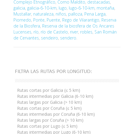
Complejo Etnográfico
,
Corno Maldito
,
destacadas
,
galicia
,
galicia-6-10-km
,
lugo
,
lugo-6-10-km
,
montaña
,
Mustallar
,
naturaleza
,
niños
,
palloza
,
Pena Larga
,
Piornedo
,
Ponte
,
Puente
,
Rego de Vilarantigo
,
Reserva
de la Biosfera
,
Reserva de la biosfera de Os Ancares
Lucenses
,
río
,
río de Castelo
,
river
,
robles
,
San Román
de Cervantes
,
sendeiro
,
sendero
.
FILTRA LAS RUTAS POR LONGITUD:
Rutas cortas por Galicia (≤ 5 km)
Rutas intermedias por Galicia (6-10 km)
Rutas largas por Galicia (> 10 km)
Rutas cortas por Coruña (≤ 5 km)
Rutas intermedias por Coruña (6-10 km)
Rutas largas por Coruña (> 10 km)
Rutas cortas por Lugo (≤ 5 km)
Rutas intermedias por Lugo (6-10 km)