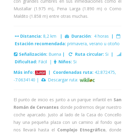
con grandes cumbres en sus inmediaciones como el
Mustallar (1.975 m), Pena Larga (1.890 m) o Corno
Maldito (1.858 m) entre otras muchas.
Distancia:
8,2 km
|
Duración
: 4 horas
|
Estación recomendada:
primavera, verano u otoño
Señalización:
Buena
|
Ruta circular:
Si
|
Dificultad:
Fácil |
Niños:
Si
Más info:
|
Coordenadas ruta:
42.872475,
-7.0634140 |
Descargar ruta:
El punto de inicio es junto a un parque infantil en
San
Román de Cervantes
donde podremos dejar nuestro
coche aparcado. Justo al lado de la Casa do Concello
hay una pequeña plaza con un camino al fondo que
nos llevará hasta el
Complejo Etnográfico
, donde