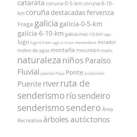
catarata
coruna-0-5-km
coruna-6-10-
coruña
fervenza
destacadas
km
galicia
galicia-0-5-km
Fraga
galicia-6-10-km
galicia-mas-10-km
lago
lugo
mirador
merendero
lugo-0-5-km
lugo-6-10-km
montaña
mountain
molino de agua
muiño
naturaleza
niños
Paraíso
Fluvial
Ponte
Playa
pontevedra
pasarela
ruta de
river
Puente
senderismo
río
sendeiro
sendero
senderismo
Área
árboles autóctonos
Recreativa