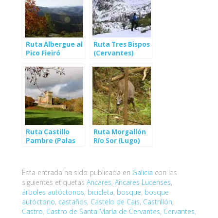
Ruta Albergue al
Ruta Tres Bispos
Pico Fieiró
(Cervantes)
(Cervantes)
Ruta Castillo
Ruta Morgallón
Pambre (Palas
Río Sor (Lugo)
de Rei)
Esta entrada ha sido publicada en
Galicia
con las
siguientes etiquetas
Ancares
,
Ancares Lucenses
,
árboles autóctonos
,
bicicleta
,
bosque
,
bosque
autóctono
,
castaños
,
Castelo de Cais
,
Castrillón
,
Castro
,
Castro de Santa María de Cervantes
,
Cervantes
,