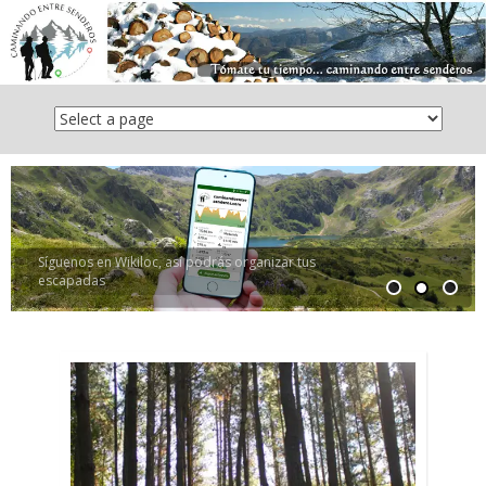
Saltar
el
contenido
Síguenos en Instagram, para mantenerte
informado/a!