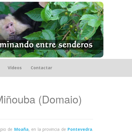
Vídeos
Contactar
 Miñouba (Domaio)
ipio de
Moaña
, en la provincia de
Pontevedra
.