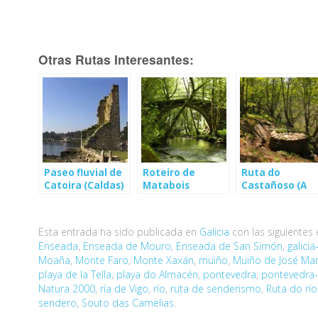
Otras Rutas Interesantes:
Paseo fluvial de
Roteiro de
Ruta do
Catoira (Caldas)
Matabois
Castañoso (A
(Praderrei)
Fonsagrada)
Esta entrada ha sido publicada en
Galicia
con las siguientes
Enseada
,
Enseada de Mouro
,
Enseada de San Simón
,
galici
Moaña
,
Monte Faro
,
Monte Xaxán
,
muiño
,
Muiño de José Mar
playa de la Tella
,
playa do Almacén
,
pontevedra
,
pontevedra
Natura 2000
,
ría de Vigo
,
río
,
ruta de senderismo
,
Ruta do rí
sendero
,
Souto das Camelias
.