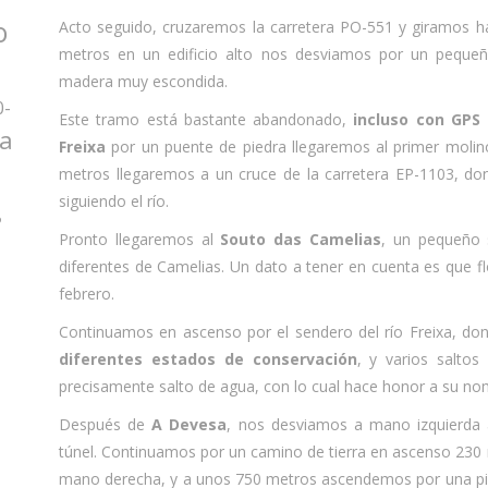
o
Acto seguido, cruzaremos la carretera PO-551 y giramos ha
metros en un edificio alto nos desviamos por un peque
madera muy escondida.
0-
Este tramo está bastante abandonado,
incluso con GPS 
za
Freixa
por un puente de piedra llegaremos al primer molino
metros llegaremos a un cruce de la carretera EP-1103, do
siguiendo el río.
o
Pronto llegaremos al
Souto das Camelias
, un pequeño 
diferentes de Camelias. Un dato a tener en cuenta es que 
febrero.
Continuamos en ascenso por el sendero del río Freixa, 
diferentes estados de conservación
, y varios saltos
precisamente salto de agua, con lo cual hace honor a su no
Después de
A Devesa
, nos desviamos a mano izquierda
túnel. Continuamos por un camino de tierra en ascenso 230 
mano derecha, y a unos 750 metros ascendemos por una pist