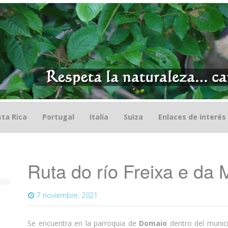
ta Rica
Portugal
Italia
Suiza
Enlaces de interés
Ruta do río Freixa e da
7 noviembre, 2021
Se encuentra en la parroquia de
Domaio
dentro del munic