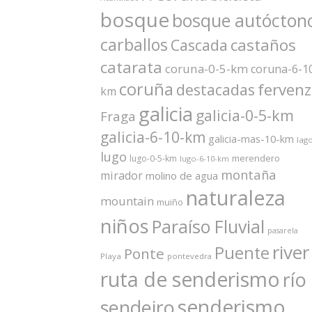
bosque
bosque autócton
carballos
castaños
Cascada
catarata
coruna-0-5-km
coruna-6-1
coruña
ferven
destacadas
km
galicia
galicia-0-5-km
Fraga
galicia-6-10-km
galicia-mas-10-km
lag
lugo
merendero
lugo-0-5-km
lugo-6-10-km
montaña
mirador
molino de agua
naturaleza
mountain
muiño
niños
Paraíso Fluvial
pasarela
river
Puente
Ponte
Playa
pontevedra
ruta de senderismo
río
senderismo
sendeiro