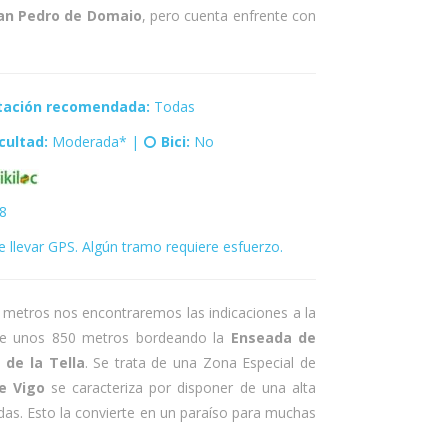
San Pedro de Domaio
, pero cuenta enfrente con
tación recomendada:
Todas
icultad:
Moderada* |
Bici:
No
78
 llevar GPS. Algún tramo requiere esfuerzo.
0 metros nos encontraremos las indicaciones a la
 de unos 850 metros bordeando la
Enseada de
 de la Tella
. Se trata de una Zona Especial de
de Vigo
se caracteriza por disponer de una alta
das. Esto la convierte en un paraíso para muchas