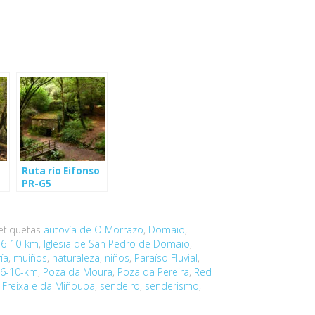
Ruta río Eifonso
PR-G5
(Bembrive)
 etiquetas
autovía de O Morrazo
,
Domaio
,
a-6-10-km
,
Iglesia de San Pedro de Domaio
,
ía
,
muiños
,
naturaleza
,
niños
,
Paraíso Fluvial
,
-6-10-km
,
Poza da Moura
,
Poza da Pereira
,
Red
o Freixa e da Miñouba
,
sendeiro
,
senderismo
,