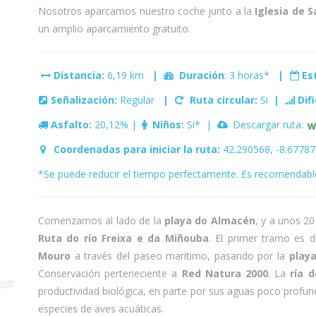
Nosotros aparcamos nuestro coche junto a la
Iglesia de 
un amplio aparcamiento gratuito.
Distancia:
6,19 km
|
Duración
: 3 horas*
|
Es
Señalización:
Regular
|
Ruta circular:
Si
|
Dif
Asfalto:
20,12% |
Niños:
Si* |
Descargar ruta:
Coordenadas para iniciar la ruta:
42.290568, -8.6778
*Se puede reducir el tiempo perfectamente. Es recomendable
Comenzamos al lado de la
playa do Almacén
, y a unos 2
Ruta do río Freixa e da Miñouba
. El primer tramo es
Mouro
a través del paseo marítimo, pasando por la
playa
Conservación perteneciente a
Red Natura 2000
. La
ría 
productividad biológica, en parte por sus aguas poco profun
especies de aves acuáticas.