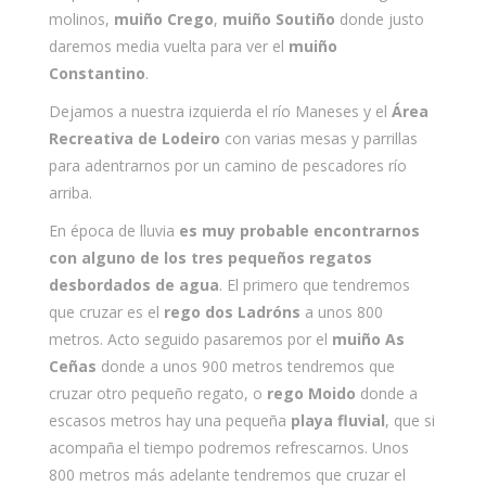
molinos,
muiño Crego
,
muiño Soutiño
donde justo
daremos media vuelta para ver el
muiño
Constantino
.
Dejamos a nuestra izquierda el río Maneses y el
Área
Recreativa de Lodeiro
con varias mesas y parrillas
para adentrarnos por un camino de pescadores río
arriba.
En época de lluvia
es muy probable encontrarnos
con alguno de los tres pequeños regatos
desbordados de agua
. El primero que tendremos
que cruzar es el
rego dos Ladróns
a unos 800
metros. Acto seguido pasaremos por el
muiño As
Ceñas
donde a unos 900 metros tendremos que
cruzar otro pequeño regato, o
rego Moido
donde a
escasos metros hay una pequeña
playa fluvial
, que si
acompaña el tiempo podremos refrescarnos. Unos
800 metros más adelante tendremos que cruzar el