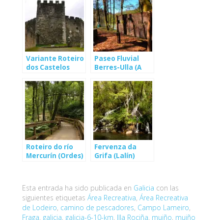
Variante Roteiro
Paseo Fluvial
dos Castelos
Berres-Ulla (A
(Moeche)
Estrada)
Roteiro do río
Fervenza da
Mercurín (Ordes)
Grifa (Lalín)
Esta entrada ha sido publicada en
Galicia
con las
siguientes etiquetas
Área Recreativa
,
Área Recreativa
de Lodeiro
,
camino de pescadores
,
Campo Lameiro
,
Fraga
,
galicia
,
galicia-6-10-km
,
Illa Rociña
,
muiño
,
muiño