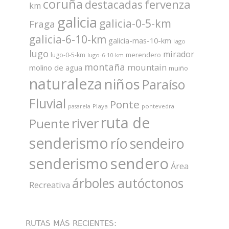
coruña
fervenza
destacadas
km
galicia
galicia-0-5-km
Fraga
galicia-6-10-km
galicia-mas-10-km
lago
lugo
mirador
merendero
lugo-0-5-km
lugo-6-10-km
montaña
mountain
molino de agua
muiño
naturaleza
niños
Paraíso
Fluvial
Ponte
Playa
pontevedra
pasarela
ruta de
river
Puente
senderismo
río
sendeiro
sendero
senderismo
Área
árboles autóctonos
Recreativa
RUTAS MÁS RECIENTES: