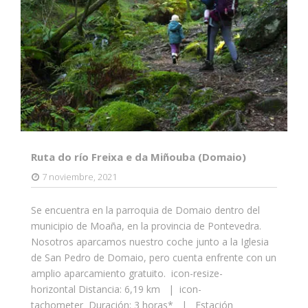
Ruta do río Freixa e da Miñouba (Domaio)
7 noviembre, 2021
Se encuentra en la parroquia de Domaio dentro del
municipio de Moaña, en la provincia de Pontevedra.
Nosotros aparcamos nuestro coche junto a la Iglesia
de San Pedro de Domaio, pero cuenta enfrente con un
amplio aparcamiento gratuito. icon-resize-
horizontal Distancia: 6,19 km | icon-
tachometer Duración: 3 horas* | Estación