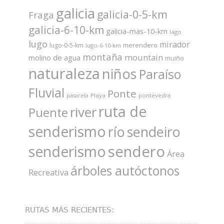
galicia
galicia-0-5-km
Fraga
galicia-6-10-km
galicia-mas-10-km
lago
lugo
mirador
merendero
lugo-0-5-km
lugo-6-10-km
montaña
mountain
molino de agua
muiño
naturaleza
niños
Paraíso
Fluvial
Ponte
Playa
pontevedra
pasarela
ruta de
river
Puente
senderismo
río
sendeiro
sendero
senderismo
Área
árboles autóctonos
Recreativa
RUTAS MÁS RECIENTES: