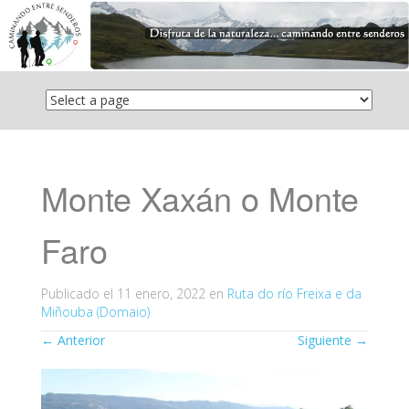
Saltar
el
contenido
Monte Xaxán o Monte
Faro
Publicado el
11 enero, 2022
en
Ruta do río Freixa e da
Miñouba (Domaio)
←
Anterior
Siguiente
→