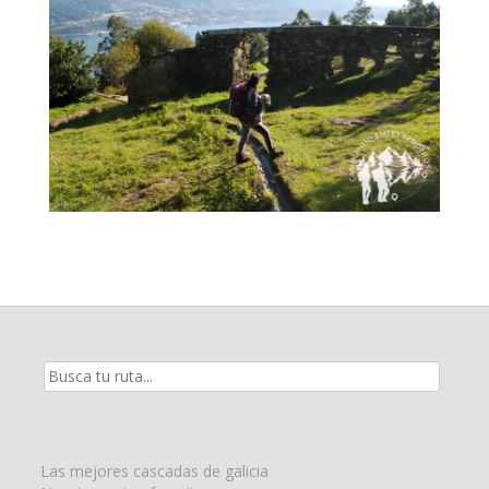
Resultados
de
la
búsqueda
para:
Las mejores cascadas de galicia