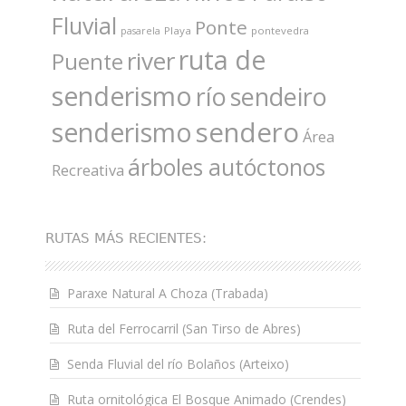
Fluvial
Ponte
Playa
pontevedra
pasarela
ruta de
river
Puente
senderismo
río
sendeiro
sendero
senderismo
Área
árboles autóctonos
Recreativa
RUTAS MÁS RECIENTES:
Paraxe Natural A Choza (Trabada)
Ruta del Ferrocarril (San Tirso de Abres)
Senda Fluvial del río Bolaños (Arteixo)
Ruta ornitológica El Bosque Animado (Crendes)