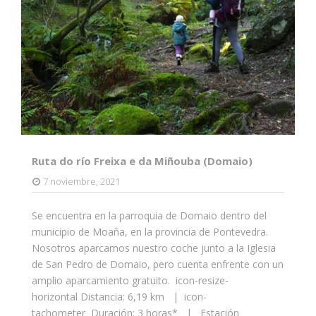
Ruta do río Freixa e da Miñouba (Domaio)
7 noviembre, 2021
Se encuentra en la parroquia de Domaio dentro del
municipio de Moaña, en la provincia de Pontevedra.
Nosotros aparcamos nuestro coche junto a la Iglesia
de San Pedro de Domaio, pero cuenta enfrente con un
amplio aparcamiento gratuito. icon-resize-
horizontal Distancia: 6,19 km | icon-
tachometer Duración: 3 horas* | Estación