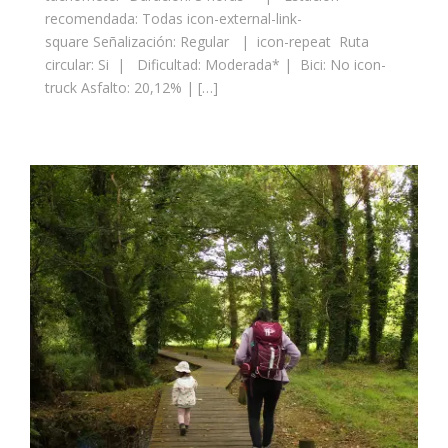
recomendada: Todas icon-external-link-
square Señalización: Regular | icon-repeat Ruta
circular: Si | Dificultad: Moderada* | Bici: No icon-
truck Asfalto: 20,12% | […]