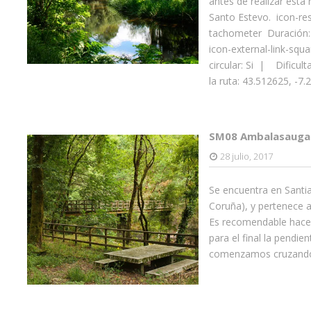
antes de realizar esta
Santo Estevo. icon-res
tachometer Duración:
icon-external-link-squ
circular: Si | Dificul
la ruta: 43.512625, -7.
SM08 Ambalasaugas 
28 julio, 2017
Se encuentra en Santi
Coruña), y pertenece 
Es recomendable hacerl
para el final la pendi
comenzamos cruzando 