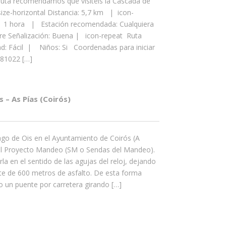
 ruta recomendamos que visitéis la Cascada de
ize-horizontal Distancia: 5,7 km | icon-
 1 hora | Estación recomendada: Cualquiera
are Señalización: Buena | icon-repeat Ruta
tad: Fácil | Niños: Si Coordenadas para iniciar
281022 […]
– As Pías (Coirós)
ago de Ois en el Ayuntamiento de Coirós (A
al Proyecto Mandeo (SM o Sendas del Mandeo).
a en el sentido de las agujas del reloj, dejando
ente de 600 metros de asfalto. De esta forma
un puente por carretera girando […]