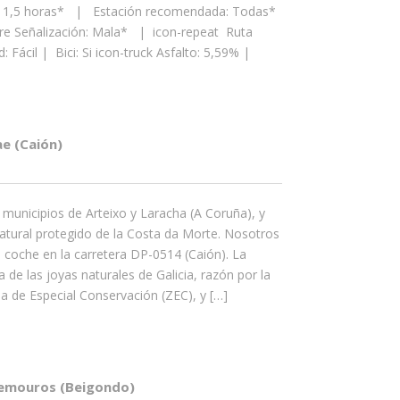
 1,5 horas* | Estación recomendada: Todas*
uare Señalización: Mala* | icon-repeat Ruta
d: Fácil | Bici: Si icon-truck Asfalto: 5,59% |
e (Caión)
 municipios de Arteixo y Laracha (A Coruña), y
atural protegido de la Costa da Morte. Nosotros
oche en la carretera DP-0514 (Caión). La
 de las joyas naturales de Galicia, razón por la
a de Especial Conservación (ZEC), y […]
emouros (Beigondo)