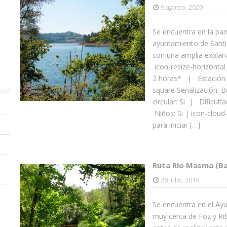
9 agosto, 2020
Se encuentra en la pa
ayuntamiento de Santis
con una amplia expla
icon-resize-horizonta
2 horas* | Estación r
square Señalización:
circular: Si | Dificulta
Niños: Si | icon-clo
para iniciar […]
Ruta Río Masma (Ba
28 julio, 2019
Se encuentra en el Ayu
muy cerca de Foz y Ri