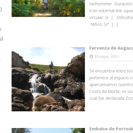
tachometer Duración:
o
icon-external-link-sq
circular: Si | Dificulta
Niños: Si* […]
0-
za
Fervenza de Augaca
30 mayo, 2021
o
Se encuentra entre los
pertenece al espacio n
aparcamamos nuestro c
Costa da Morte, es una
cual fue declarada Zon
Embalse de Portod