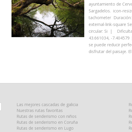
ayuntamiento de Cervo
Sargadelos. icon-resiz
tachometer Duración:
external-link-square 
circular: Si | Dificul
43.661034, -7.404579 
se puede reducir perf
disfrutar del paisaje. 
Las mejores cascadas de galicia
R
Nuestras rutas favoritas
R
Rutas de senderismo con niños
R
Rutas de senderismo en Coruña
R
Rutas de senderismo en Lugo
R