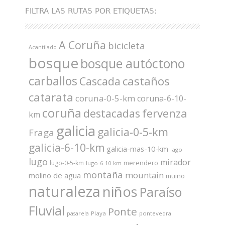
FILTRA LAS RUTAS POR ETIQUETAS:
A Coruña
bicicleta
Acantilado
bosque
bosque autóctono
carballos
castaños
Cascada
catarata
coruna-0-5-km
coruna-6-10-
coruña
fervenza
destacadas
km
galicia
galicia-0-5-km
Fraga
galicia-6-10-km
galicia-mas-10-km
lago
lugo
mirador
merendero
lugo-0-5-km
lugo-6-10-km
montaña
mountain
molino de agua
muiño
naturaleza
niños
Paraíso
Fluvial
Ponte
Playa
pontevedra
pasarela