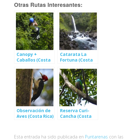
Otras Rutas Interesantes:
Canopy +
Catarata La
Caballos (Costa
Fortuna (Costa
Rica)
Rica)
Observación de
Reserva Curi-
Aves (Costa Rica)
Cancha (Costa
Rica)
Esta entrada ha sido publicada en
Puntarenas
con las