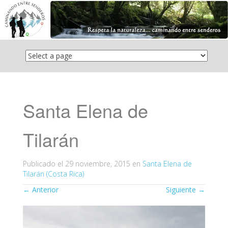
Saltar
el
contenido
Santa Elena de
Tilarán
Publicado el
29 noviembre, 2015
en
Santa Elena de
Tilarán (Costa Rica)
←
Anterior
Siguiente
→