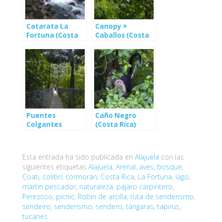
Catarata La
Canopy +
Fortuna (Costa
Caballos (Costa
Rica)
Rica)
Puentes
Caño Negro
Colgantes
(Costa Rica)
(Costa Rica)
Esta entrada ha sido publicada en
Alajuela
con las
siguientes etiquetas
Alajuela
,
Arenal
,
aves
,
bosque
,
Coati
,
colibrí
,
cormorán
,
Costa Rica
,
La Fortuna
,
lago
,
martin pescador
,
naturaleza
,
pájaro carpintero
,
Perezoso
,
picnic
,
Robin de arcilla
,
ruta de senderismo
,
sendeiro
,
senderismo
,
sendero
,
tángaras
,
tapirus
,
tucanes
.