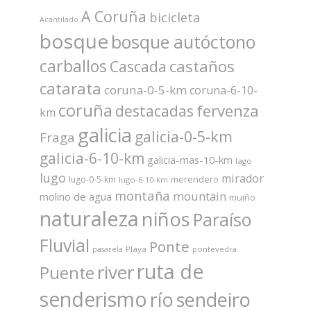
A Coruña
bicicleta
Acantilado
bosque
bosque autóctono
carballos
castaños
Cascada
catarata
coruna-0-5-km
coruna-6-10-
coruña
fervenza
destacadas
km
galicia
galicia-0-5-km
Fraga
galicia-6-10-km
galicia-mas-10-km
lago
lugo
mirador
merendero
lugo-0-5-km
lugo-6-10-km
montaña
mountain
molino de agua
muiño
naturaleza
niños
Paraíso
Fluvial
Ponte
Playa
pontevedra
pasarela
ruta de
river
Puente
senderismo
río
sendeiro