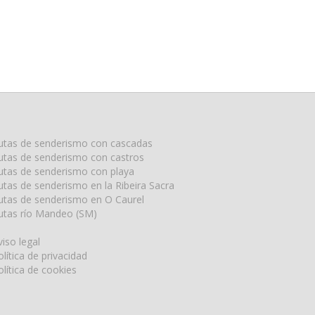
utas de senderismo con cascadas
utas de senderismo con castros
utas de senderismo con playa
utas de senderismo en la Ribeira Sacra
utas de senderismo en O Caurel
utas río Mandeo (SM)
viso legal
olítica de privacidad
olítica de cookies