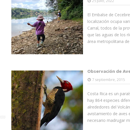
25 julio, 2022
El Embalse de Cecebre
localización ocupa va
Carral, todos de la pr
que las aguas de los r
área metropolitana de
Observación de Ave
7 septiembre, 2015
Costa Rica es un paraí
hay 864 especies difer
alrededores del Volcán
avistamiento de aves e
necesario madrugar m