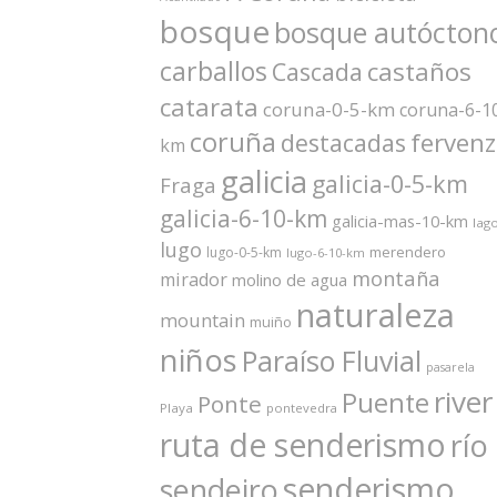
bosque
bosque autócton
carballos
castaños
Cascada
catarata
coruna-0-5-km
coruna-6-1
coruña
ferven
destacadas
km
galicia
galicia-0-5-km
Fraga
galicia-6-10-km
galicia-mas-10-km
lag
lugo
merendero
lugo-0-5-km
lugo-6-10-km
montaña
mirador
molino de agua
naturaleza
mountain
muiño
niños
Paraíso Fluvial
pasarela
river
Puente
Ponte
Playa
pontevedra
ruta de senderismo
río
senderismo
sendeiro