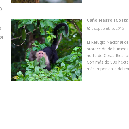
o
Caño Negro (Costa 
0-
5 septiembre, 2015
za
El Refugio Nacional de
protección de humedale
norte de Costa Rica, a
o
Con más de 880 hectár
más importante del mu