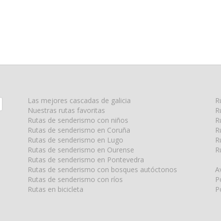
Las mejores cascadas de galicia
R
Nuestras rutas favoritas
R
Rutas de senderismo con niños
R
Rutas de senderismo en Coruña
R
Rutas de senderismo en Lugo
R
Rutas de senderismo en Ourense
R
Rutas de senderismo en Pontevedra
Rutas de senderismo con bosques autóctonos
A
Rutas de senderismo con ríos
P
Rutas en bicicleta
P