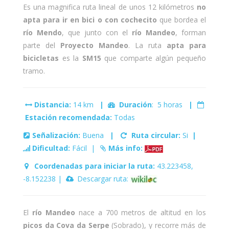
Es una magnifica ruta lineal de unos 12 kilómetros
no
apta para ir en bici o con cochecito
que bordea el
río Mendo
, que junto con el
río Mandeo
, forman
parte del
Proyecto Mandeo
. La ruta
apta para
bicicletas
es la
SM15
que comparte algún pequeño
tramo.
Distancia:
14 km
|
Duración
: 5 horas
|
Estación recomendada:
Todas
Señalización:
Buena
|
Ruta circular:
Si
|
Dificultad:
Fácil |
Más info:
Coordenadas para iniciar la ruta:
43.223458,
-8.152238 |
Descargar ruta:
El
río Mandeo
nace a 700 metros de altitud en los
picos da Cova da Serpe
(Sobrado), y recorre más de