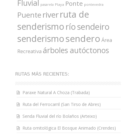
Fluvial
Ponte
Playa
pontevedra
pasarela
ruta de
river
Puente
senderismo
río
sendeiro
sendero
senderismo
Área
árboles autóctonos
Recreativa
RUTAS MÁS RECIENTES:
Paraxe Natural A Choza (Trabada)
Ruta del Ferrocarril (San Tirso de Abres)
Senda Fluvial del río Bolaños (Arteixo)
Ruta ornitológica El Bosque Animado (Crendes)