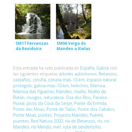
Ríos-Cesuras)
Caneiros
(Betanzos)
SM17 Fervenzas
SM06 Veiga do
da Rexidoira
Mandeo a Xielas
(Oza-Cesuras)
Esta entrada ha sido publicada en
España
,
Galicia
con
las siguientes etiquetas
árboles autóctonos
,
Betanzos
,
castaños
,
coruña
,
coruna-mas-10-km
,
espacio natural
protegido
,
galicia-mas-10-km
,
helechos
,
Mámoa
,
Mámoa das Figueiras
,
Mandeo
,
muiño
,
Muiño do
Batán
,
musgos
,
naturaleza
,
Oza dos Ríos
,
Paraíso
Fluvial
,
picos da Cova da Serpe
,
Ponte da Ermida
,
Ponte das Moas
,
Ponte de Taibo
,
Ponte dos Cabalos
,
Ponte Moas
,
pontes
,
Proyecto Mandeo
,
Puente
,
puentes
,
Red Natura 2000
,
ría de Betanzos
,
río
,
río
Mandeo
,
río Mendo
,
river
,
ruta de senderismo
,