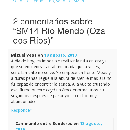
sendeiro
,
senderismo
,
sendero
,
SM14
.
2 comentarios sobre
“
SM14 Río Mendo (Oza
dos Ríos)
”
Miguel Veas
on
18 agosto, 2019
A día de hoy, es imposible realizar la ruta entera ya
que se encuentra tan abandonada que a veces,
sencillamente no se ve. Yo empecé en Ponte Moas y,
a duras penas llegué a la altura de Merille más allá no
fui capaz de encontrar la senda. A la vuelta cruzando
ese último puente cayó un árbol enorme unos 30
segundos después de pasar yo…lo dicho muy
abandonado
Responder
Caminando entre Senderos
on
18 agosto,
2019