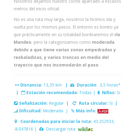
Nosotros dejamos nuestro coche aparcado a escasos
metros del inicio oficial.
No es una ruta muy larga, nosotros la hicimos ida y
vuelta por los mismos pasos. El entorno es bonito ya
que prácticamente en su totalidad bordearemos el
río
Mandeo
, pero la categorizamos como
moderada
debido a que tiene varias zonas empedradas y
resbaladizas, y varios troncos en medio del
trayecto que nos incomodarán el paso
.
Distancia:
13,35 km
|
Duración
: 3,5 horas*
|
Estación recomendada:
Todas |
Niños:
Si
Señalización:
Regular
|
Ruta circular:
Si
|
Dificultad:
Moderada |
Más info:
Coordenadas para iniciar la ruta:
43.252933,
-8.047816 |
Descargar ruta: