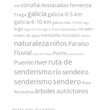
coruña
fervenza
destacadas
km
galicia
galicia-0-5-km
Fraga
galicia-6-10-km
galicia-mas-10-km
lago
lugo
mirador
merendero
lugo-0-5-km
lugo-6-10-km
montaña
mountain
molino de agua
muiño
naturaleza
niños
Paraíso
Fluvial
Ponte
Playa
pontevedra
pasarela
ruta de
river
Puente
senderismo
río
sendeiro
sendero
senderismo
Área
árboles autóctonos
Recreativa