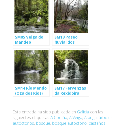
SM05 Veiga do
SM19 Paseo
Mandeo
fluvial dos
(Betanzos)
Caneiros
(Betanzos)
SM14 Río Mendo
SM17 Fervenzas
(Oza dos Ríos)
da Rexidoira
(Oza-Cesuras)
Esta entrada ha sido publicada en
Galicia
con las
siguientes etiquetas
A Coruña
,
A Veiga
,
Aranga
,
árboles
autóctonos
,
bosque
,
bosque autóctono
,
castaños
,