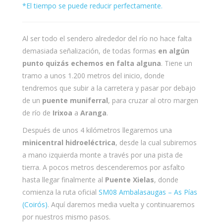
*El tiempo se puede reducir perfectamente.
Al ser todo el sendero alrededor del río no hace falta
demasiada señalización, de todas formas
en algún
punto quizás echemos en falta alguna
. Tiene un
tramo a unos 1.200 metros del inicio, donde
tendremos que subir a la carretera y pasar por debajo
de un
puente muniferral
, para cruzar al otro margen
de río de
Irixoa
a
Aranga
.
Después de unos 4 kilómetros llegaremos una
minicentral hidroeléctrica
, desde la cual subiremos
a mano izquierda monte a través por una pista de
tierra. A pocos metros descenderemos por asfalto
hasta llegar finalmente al
Puente Xielas
, donde
comienza la ruta oficial
SM08 Ambalasaugas – As Pías
(Coirós)
. Aquí daremos media vuelta y continuaremos
por nuestros mismo pasos.