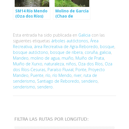
SM14 Río Mendo
Molino de García
(Oza dos Ríos)
(Chao de
Pousadorio)
Esta entrada ha sido publicada en
Galicia
con las
siguientes etiquetas
árboles autóctonos
,
Área
Recreativa
,
área Recreativa de Agra-Reboredo
,
bosque
,
bosque autóctono
,
bosque de ribera
,
coruña
,
galicia
,
Mandeo
,
molino de agua
,
muiño
,
Muiño de Prata
,
Muiño de Xurxo
,
naturaleza
,
niños
,
Oza dos Ríos
,
Oza
dos Ríos-Cesuras
,
Paraíso Fluvial
,
Ponte
,
Proyecto
Mandeo
,
Puente
,
río
,
río Mendo
,
river
,
ruta de
senderismo
,
Santiago de Reboredo
,
sendeiro
,
senderismo
,
sendero
.
FILTRA LAS RUTAS POR LONGITUD: