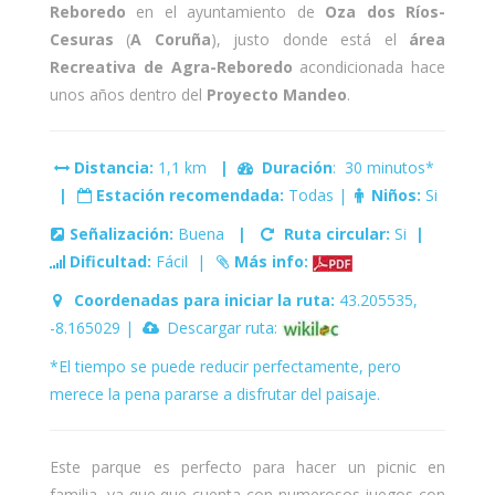
Reboredo
en el ayuntamiento de
Oza dos Ríos-
Cesuras
(
A Coruña
), justo donde está el
área
Recreativa de Agra-Reboredo
acondicionada hace
unos años dentro del
Proyecto Mandeo
.
Distancia:
1,1 km
|
Duración
: 30 minutos*
|
Estación recomendada:
Todas |
Niños:
Si
Señalización:
Buena
|
Ruta circular:
Si
|
Dificultad:
Fácil |
Más info:
Coordenadas para iniciar la ruta:
43.205535,
-8.165029 |
Descargar ruta:
*El tiempo se puede reducir perfectamente, pero
merece la pena pararse a disfrutar del paisaje.
Este parque es perfecto para hacer un picnic en
familia, ya que que cuenta con numerosos juegos con