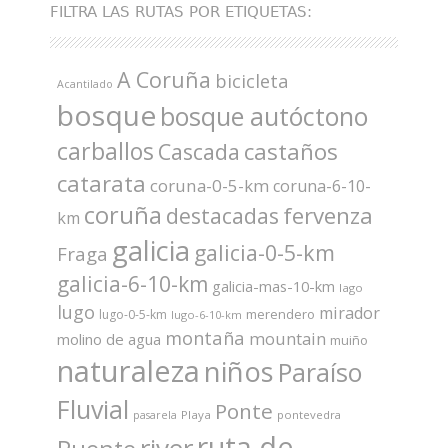
FILTRA LAS RUTAS POR ETIQUETAS:
A Coruña
bicicleta
Acantilado
bosque
bosque autóctono
carballos
castaños
Cascada
catarata
coruna-0-5-km
coruna-6-10-
coruña
fervenza
destacadas
km
galicia
galicia-0-5-km
Fraga
galicia-6-10-km
galicia-mas-10-km
lago
lugo
mirador
merendero
lugo-0-5-km
lugo-6-10-km
montaña
mountain
molino de agua
muiño
naturaleza
niños
Paraíso
Fluvial
Ponte
Playa
pontevedra
pasarela
ruta de
river