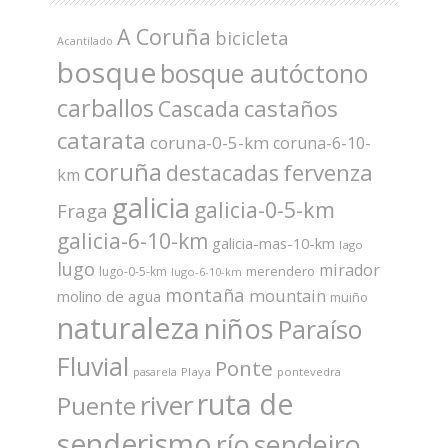
A Coruña
bicicleta
Acantilado
bosque
bosque autóctono
carballos
castaños
Cascada
catarata
coruna-0-5-km
coruna-6-10-
coruña
fervenza
destacadas
km
galicia
galicia-0-5-km
Fraga
galicia-6-10-km
galicia-mas-10-km
lago
lugo
mirador
merendero
lugo-0-5-km
lugo-6-10-km
montaña
mountain
molino de agua
muiño
naturaleza
niños
Paraíso
Fluvial
Ponte
Playa
pontevedra
pasarela
ruta de
river
Puente
senderismo
río
sendeiro