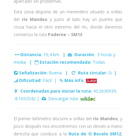
aparcado sin problemas.
Esta zona dispone de un merendero situado a orillas
del
río Mandeo
y justo al lado hay un puente que
cruza hacia el otro extremo del río, donde daremos
comienzo la ruta
Paderne – SM13
.
Distancia:
10,4 km
|
Duración
: 3 horas y
media
|
Estación recomendada:
Todas
Señalización:
Buena
|
Ruta circular:
Si
|
Dificultad:
Fácil |
Más info:
Coordenadas para iniciar la ruta:
43.2636939,
-8.1652542 |
Descargar ruta:
El primer kilómetro discurre a orillas del
río Mandeo
, y
poco después nos encontremos con un desvío a mano
derecha que conduce a la
Ruta de O Bocelo SM12
,