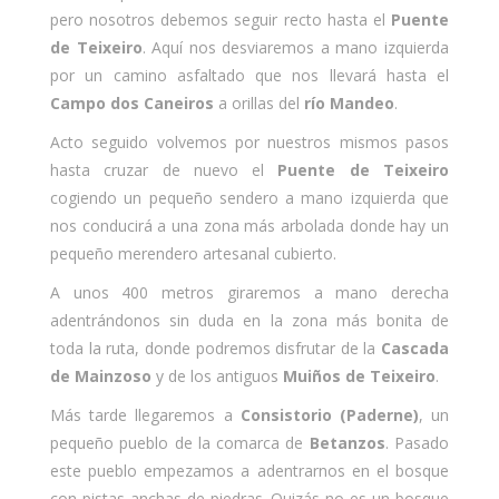
pero nosotros debemos seguir recto hasta el
Puente
de Teixeiro
. Aquí nos desviaremos a mano izquierda
por un camino asfaltado que nos llevará hasta el
Campo dos Caneiros
a orillas del
río Mandeo
.
Acto seguido volvemos por nuestros mismos pasos
hasta cruzar de nuevo el
Puente de Teixeiro
cogiendo un pequeño sendero a mano izquierda que
nos conducirá a una zona más arbolada donde hay un
pequeño merendero artesanal cubierto.
A unos 400 metros giraremos a mano derecha
adentrándonos sin duda en la zona más bonita de
toda la ruta, donde podremos disfrutar de la
Cascada
de Mainzoso
y de los antiguos
Muiños de Teixeiro
.
Más tarde llegaremos a
Consistorio (Paderne)
, un
pequeño pueblo de la comarca de
Betanzos
. Pasado
este pueblo empezamos a adentrarnos en el bosque
con pistas anchas de piedras. Quizás no es un bosque