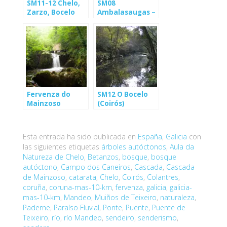
SM11-12 Chelo,
SM08
Zarzo, Bocelo
Ambalasaugas –
(Coirós)
As Pías (Coirós)
Fervenza do
SM12 O Bocelo
Mainzoso
(Coirós)
(Paderne)
Esta entrada ha sido publicada en
España
,
Galicia
con
las siguientes etiquetas
árboles autóctonos
,
Aula da
Natureza de Chelo
,
Betanzos
,
bosque
,
bosque
autóctono
,
Campo dos Caneiros
,
Cascada
,
Cascada
de Mainzoso
,
catarata
,
Chelo
,
Coirós
,
Colantres
,
coruña
,
coruna-mas-10-km
,
fervenza
,
galicia
,
galicia-
mas-10-km
,
Mandeo
,
Muiños de Teixeiro
,
naturaleza
,
Paderne
,
Paraíso Fluvial
,
Ponte
,
Puente
,
Puente de
Teixeiro
,
río
,
río Mandeo
,
sendeiro
,
senderismo
,