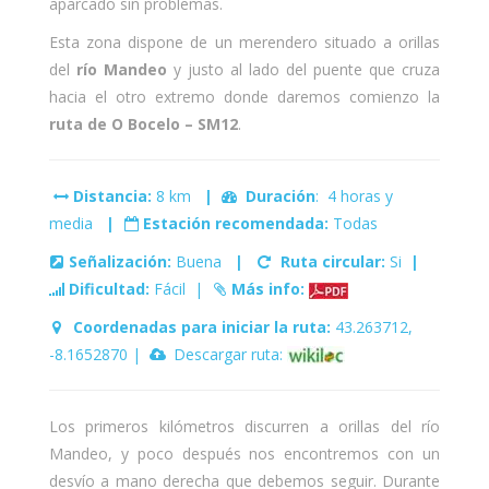
aparcado sin problemas.
Esta zona dispone de un merendero situado a orillas
del
río Mandeo
y justo al lado del puente que cruza
hacia el otro extremo donde daremos comienzo la
ruta de O Bocelo – SM12
.
Distancia:
8 km
|
Duración
: 4 horas y
media
|
Estación recomendada:
Todas
Señalización:
Buena
|
Ruta circular:
Si
|
Dificultad:
Fácil |
Más info:
Coordenadas para iniciar la ruta:
43.263712,
-8.1652870 |
Descargar ruta:
Los primeros kilómetros discurren a orillas del río
Mandeo, y poco después nos encontremos con un
desvío a mano derecha que debemos seguir. Durante