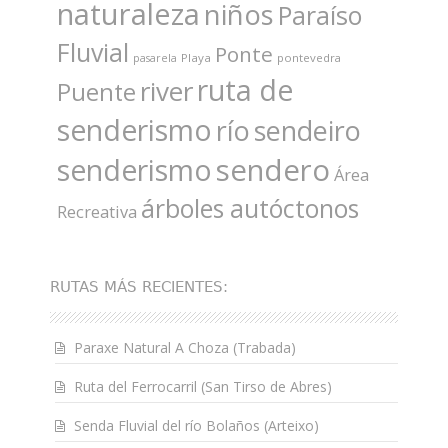
naturaleza
niños
Paraíso
Fluvial
Ponte
Playa
pontevedra
pasarela
ruta de
river
Puente
senderismo
río
sendeiro
sendero
senderismo
Área
árboles autóctonos
Recreativa
RUTAS MÁS RECIENTES:
Paraxe Natural A Choza (Trabada)
Ruta del Ferrocarril (San Tirso de Abres)
Senda Fluvial del río Bolaños (Arteixo)