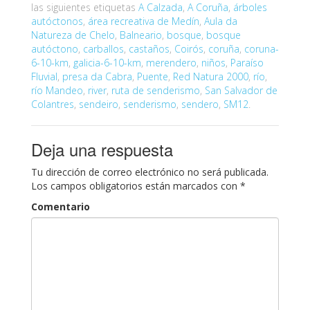
las siguientes etiquetas
A Calzada
,
A Coruña
,
árboles
autóctonos
,
área recreativa de Medín
,
Aula da
Natureza de Chelo
,
Balneario
,
bosque
,
bosque
autóctono
,
carballos
,
castaños
,
Coirós
,
coruña
,
coruna-
6-10-km
,
galicia-6-10-km
,
merendero
,
niños
,
Paraíso
Fluvial
,
presa da Cabra
,
Puente
,
Red Natura 2000
,
río
,
río Mandeo
,
river
,
ruta de senderismo
,
San Salvador de
Colantres
,
sendeiro
,
senderismo
,
sendero
,
SM12
.
Deja una respuesta
Tu dirección de correo electrónico no será publicada.
Los campos obligatorios están marcados con
*
Comentario