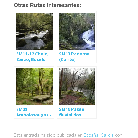
Otras Rutas Interesantes:
SM11-12 Chelo,
SM13 Paderne
Zarzo, Bocelo
(Coirós)
(Coirós)
SM08
SM19 Paseo
Ambalasaugas –
fluvial dos
As Pías (Coirós)
Caneiros
(Betanzos)
Esta entrada ha sido publicada en
España
,
Galicia
con