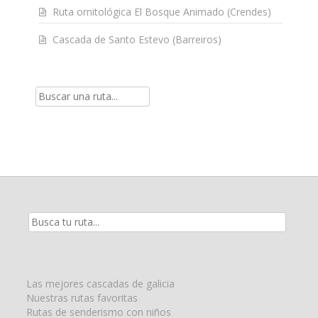
Ruta ornitológica El Bosque Animado (Crendes)
Cascada de Santo Estevo (Barreiros)
Resultados
de
la
búsqueda
para:
Las mejores cascadas de galicia
Nuestras rutas favoritas
Rutas de senderismo con niños