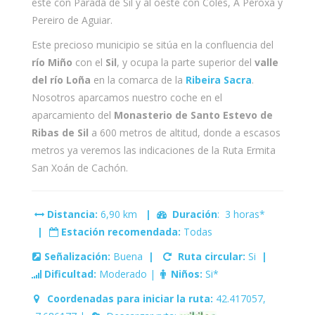
este con Parada de Sil y al oeste con Coles, A Peroxa y
Pereiro de Aguiar.
Este precioso municipio se sitúa en la confluencia del
río Miño
con el
Sil
, y ocupa la parte superior del
valle
del río Loña
en la comarca de la
Ribeira Sacra
.
Nosotros aparcamos nuestro coche en el
aparcamiento del
Monasterio de Santo Estevo de
Ribas de Sil
a 600 metros de altitud, donde a escasos
metros ya veremos las indicaciones de la Ruta Ermita
San Xoán de Cachón.
Distancia:
6,90 km
|
Duración
: 3 horas*
|
Estación recomendada:
Todas
Señalización:
Buena
|
Ruta circular:
Si
|
Dificultad:
Moderado |
Niños:
Si*
Coordenadas para iniciar la ruta:
42.417057,