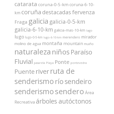
catarata
coruna-0-5-km
coruna-6-10-
coruña
fervenza
destacadas
km
galicia
galicia-0-5-km
Fraga
galicia-6-10-km
galicia-mas-10-km
lago
lugo
mirador
merendero
lugo-0-5-km
lugo-6-10-km
montaña
mountain
molino de agua
muiño
naturaleza
niños
Paraíso
Fluvial
Ponte
Playa
pontevedra
pasarela
ruta de
river
Puente
senderismo
río
sendeiro
sendero
senderismo
Área
árboles autóctonos
Recreativa