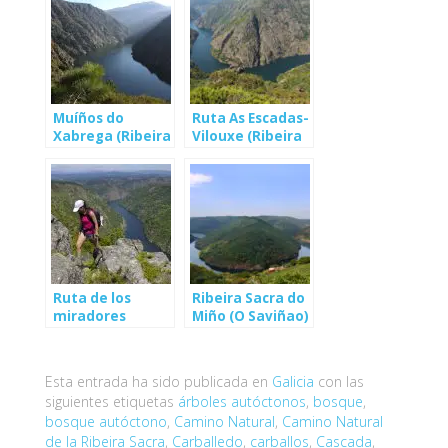
Muíños do
Ruta As Escadas-
Xabrega (Ribeira
Vilouxe (Ribeira
Sacra)
Sacra)
Ruta de los
Ribeira Sacra do
miradores
Miño (O Saviñao)
(Ribeira Sacra)
Esta entrada ha sido publicada en
Galicia
con las
siguientes etiquetas
árboles autóctonos
,
bosque
,
bosque autóctono
,
Camino Natural
,
Camino Natural
de la Ribeira Sacra
,
Carballedo
,
carballos
,
Cascada
,