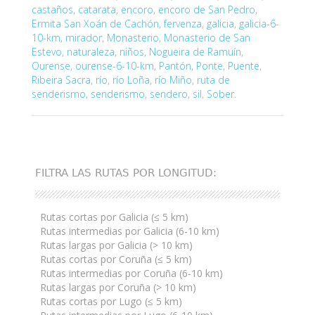
castaños
,
catarata
,
encoro
,
encoro de San Pedro
,
Ermita San Xoán de Cachón
,
fervenza
,
galicia
,
galicia-6-
10-km
,
mirador
,
Monasterio
,
Monasterio de San
Estevo
,
naturaleza
,
niños
,
Nogueira de Ramuín
,
Ourense
,
ourense-6-10-km
,
Pantón
,
Ponte
,
Puente
,
Ribeira Sacra
,
río
,
río Loña
,
río Miño
,
ruta de
senderismo
,
senderismo
,
sendero
,
sil
,
Sober
.
FILTRA LAS RUTAS POR LONGITUD:
Rutas cortas por Galicia (≤ 5 km)
Rutas intermedias por Galicia (6-10 km)
Rutas largas por Galicia (> 10 km)
Rutas cortas por Coruña (≤ 5 km)
Rutas intermedias por Coruña (6-10 km)
Rutas largas por Coruña (> 10 km)
Rutas cortas por Lugo (≤ 5 km)