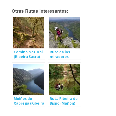
Otras Rutas Interesantes:
Camino Natural
Ruta de los
(Ribeira Sacra)
miradores
(Ribeira Sacra)
Muíños do
Ruta Ribeira do
Xabrega (Ribeira
Bispo (Mañón)
Sacra)