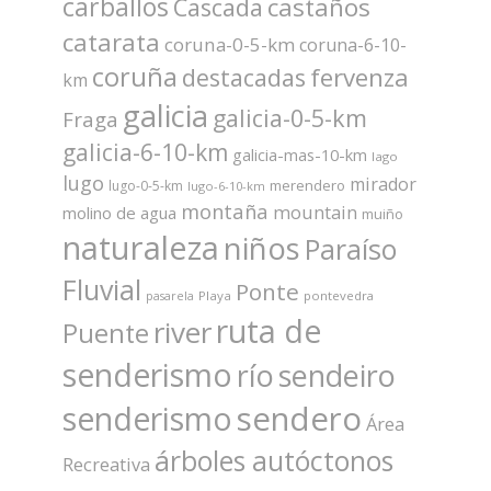
carballos
castaños
Cascada
catarata
coruna-0-5-km
coruna-6-10-
coruña
fervenza
destacadas
km
galicia
galicia-0-5-km
Fraga
galicia-6-10-km
galicia-mas-10-km
lago
lugo
mirador
merendero
lugo-0-5-km
lugo-6-10-km
montaña
mountain
molino de agua
muiño
naturaleza
niños
Paraíso
Fluvial
Ponte
Playa
pontevedra
pasarela
ruta de
river
Puente
senderismo
río
sendeiro
sendero
senderismo
Área
árboles autóctonos
Recreativa