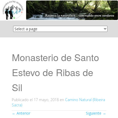
Saltar
el
contenido
Monasterio de Santo
Estevo de Ribas de
Sil
Publicado el
17 mayo, 2018
en
Camino Natural (Ribeira
Sacra)
←
Anterior
Siguiente
→