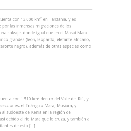
cuenta con 13.000 km² en Tanzania, y es
e por las inmensas migraciones de los
auna salvaje, donde igual que en el Masai Mara
inco grandes (león, leopardo, elefante africano,
noceronte negro), además de otras especies como
uenta con 1.510 km² dentro del Valle del Rift, y
secciones: el Triángulo Mara, Musiara, y
 al sudoeste de Kenia en la región del
así debido al río Mara que lo cruza, y también a
itantes de esta […]