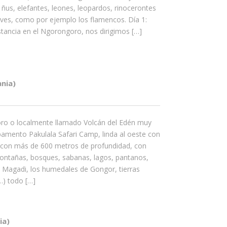
, ñus, elefantes, leones, leopardos, rinocerontes
ves, como por ejemplo los flamencos. Día 1:
tancia en el Ngorongoro, nos dirigimos […]
nia)
oro o localmente llamado Volcán del Edén muy
amento Pakulala Safari Camp, linda al oeste con
a con más de 600 metros de profundidad, con
ontañas, bosques, sabanas, lagos, pantanos,
o Magadi, los humedales de Gongor, tierras
…) todo […]
ia)