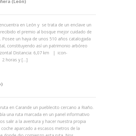
ñera (León)
encuentra en León y se trata de un enclave un
 recibido el premio al bosque mejor cuidado de
. Posee un haya de unos 510 años catalogada
, constituyendo así un patrimonio arbóreo
izontal Distancia: 6,07 km | icon-
2 horas y […]
o)
ta en Carande un pueblecito cercano a Riaño.
bía una ruta marcada en un panel informativo
s salir a la aventura y hacer nuestra propia
 coche aparcado a escasos metros de la
de donde dio comienzo esta ruta. Nos