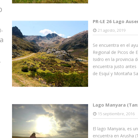
o
PR-LE 26 Lago Ause
0-
21 agosto, 2019
za
Se encuentra en el ayu
Regional de Picos de E
Isidro en la provincia 
o
encuentra justo antes 
de Esquí y Montaña Sa
Lago Manyara (Tan
15 septiembre, 2016
El lago Manyara, es u
encuentra en Arusha (T