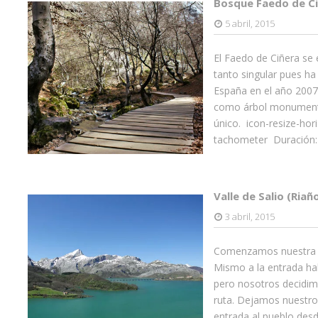
Bosque Faedo de Ci
5 abril, 2015
El Faedo de Ciñera se 
tanto singular pues ha
España en el año 2007
como árbol monumental
único. icon-resize-hor
tachometer Duración: 
Valle de Salio (Riañ
3 abril, 2015
Comenzamos nuestra ru
Mismo a la entrada ha
pero nosotros decidimo
ruta. Dejamos nuestro
entrada al pueblo des