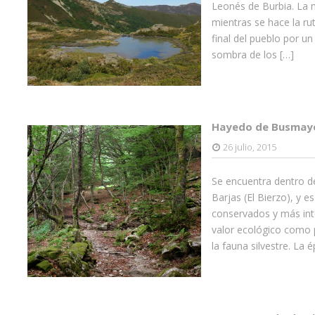
Leonés de Burbia. La 
mientras se hace la ru
final del pueblo por un
sombra de los […]
Hayedo de Busmayor
26 julio, 2015
Se encuentra dentro d
Barjas (El Bierzo), y 
conservados y más inte
valor ecológico como p
la fauna silvestre. La 