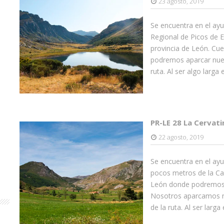
23 agosto, 2019
Se encuentra en el ayu
Regional de Picos de E
provincia de León. Cu
podremos aparcar nues
ruta. Al ser algo larga
PR-LE 28 La Cervati
22 agosto, 2019
Se encuentra en el ayu
pocos metros de la Cas
León donde podremos i
Nosotros aparcamos nu
de la ruta. Al ser larga