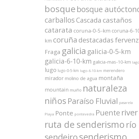
bosque
bosque autócton
carballos
castaños
Cascada
catarata
coruna-0-5-km
coruna-6-1
coruña
ferven
destacadas
km
galicia
galicia-0-5-km
Fraga
galicia-6-10-km
galicia-mas-10-km
lag
lugo
merendero
lugo-0-5-km
lugo-6-10-km
montaña
mirador
molino de agua
naturaleza
mountain
muiño
niños
Paraíso Fluvial
pasarela
river
Puente
Ponte
Playa
pontevedra
ruta de senderismo
río
senderismo
sendeiro