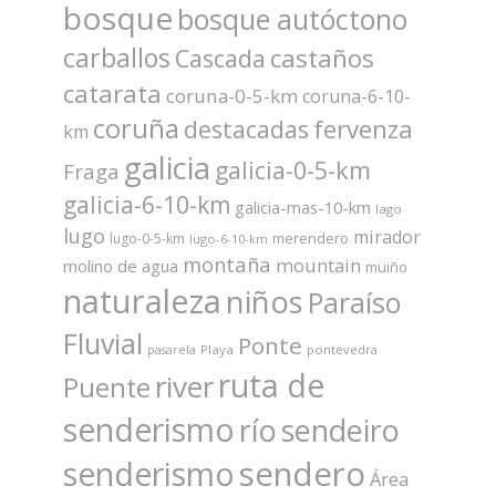
bosque
bosque autóctono
carballos
castaños
Cascada
catarata
coruna-0-5-km
coruna-6-10-
coruña
fervenza
destacadas
km
galicia
galicia-0-5-km
Fraga
galicia-6-10-km
galicia-mas-10-km
lago
lugo
mirador
merendero
lugo-0-5-km
lugo-6-10-km
montaña
mountain
molino de agua
muiño
naturaleza
niños
Paraíso
Fluvial
Ponte
Playa
pontevedra
pasarela
ruta de
river
Puente
senderismo
río
sendeiro
sendero
senderismo
Área