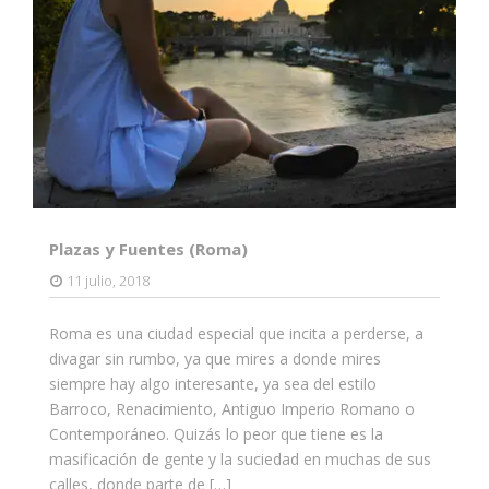
Plazas y Fuentes (Roma)
11 julio, 2018
Roma es una ciudad especial que incita a perderse, a
divagar sin rumbo, ya que mires a donde mires
siempre hay algo interesante, ya sea del estilo
Barroco, Renacimiento, Antiguo Imperio Romano o
Contemporáneo. Quizás lo peor que tiene es la
masificación de gente y la suciedad en muchas de sus
calles, donde parte de […]