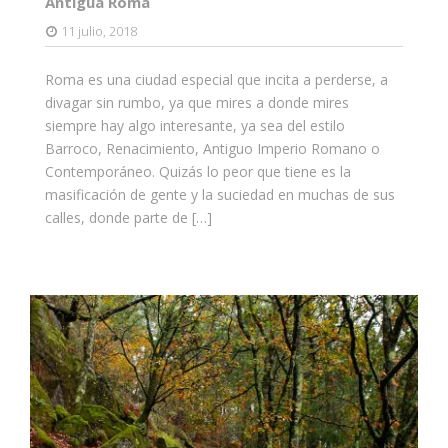
Antigua Roma
11 julio, 2018
Roma es una ciudad especial que incita a perderse, a
divagar sin rumbo, ya que mires a donde mires
siempre hay algo interesante, ya sea del estilo
Barroco, Renacimiento, Antiguo Imperio Romano o
Contemporáneo. Quizás lo peor que tiene es la
masificación de gente y la suciedad en muchas de sus
calles, donde parte de […]