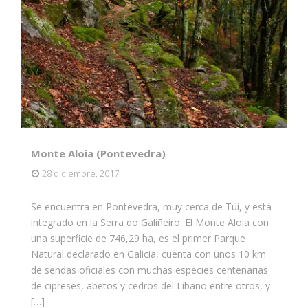
Monte Aloia (Pontevedra)
28 diciembre, 2017
Se encuentra en Pontevedra, muy cerca de Tui, y está
integrado en la Serra do Galiñeiro. El Monte Aloia con
una superficie de 746,29 ha, es el primer Parque
Natural declarado en Galicia, cuenta con unos 10 km
de sendas oficiales con muchas especies centenarias
de cipreses, abetos y cedros del Líbano entre otros, y
[…]