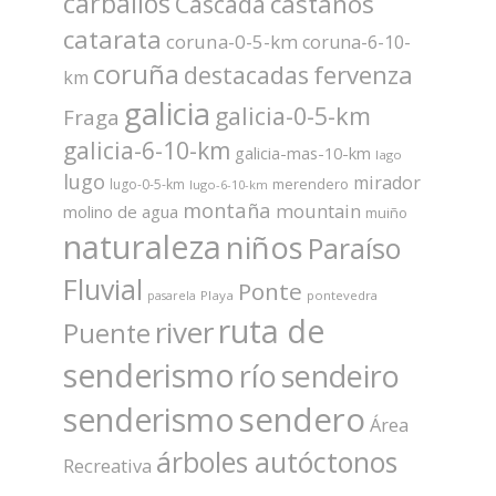
carballos
castaños
Cascada
catarata
coruna-0-5-km
coruna-6-10-
coruña
fervenza
destacadas
km
galicia
galicia-0-5-km
Fraga
galicia-6-10-km
galicia-mas-10-km
lago
lugo
mirador
merendero
lugo-0-5-km
lugo-6-10-km
montaña
mountain
molino de agua
muiño
naturaleza
niños
Paraíso
Fluvial
Ponte
Playa
pontevedra
pasarela
ruta de
river
Puente
senderismo
río
sendeiro
sendero
senderismo
Área
árboles autóctonos
Recreativa