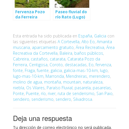
Fervenza Pozo
Paseo fluvial do
da Ferreira
río Rato (Lugo)
(Lugo)
Esta entrada ha sido publicada en
España
,
Galicia
con
las siguientes etiquetas
A Cortevella
,
Alto Eo
,
Amanita
muscaria
,
aparcamiento gratuito
,
Área Recreativa
,
Área
Recreativa da Cortevella
,
Baleira
,
baños públicos
,
Cabreira
,
castaños
,
catarata
,
Catarata Pozo da
Ferreira
,
Centigosa
,
Coroto
,
destacadas
,
Eo
,
fervenza
,
fonte
,
Fraga
,
fuente
,
galicia
,
galicia-mas-10-km
,
lugo
,
lugo-mas-10-km
,
Marronda
,
Mendreiras
,
merendero
,
molino de agua
,
montaña
,
mountain
,
naturaleza
,
niebla
,
Os Vilares
,
Paraíso Fluvial
,
pasarela
,
pasarelas
,
Ponte
,
Puente
,
río
,
river
,
ruta de senderismo
,
San Paio
,
sendeiro
,
senderismo
,
sendero
,
Silvadrosa
.
Deja una respuesta
Tu dirección de correo electrónico no será publicada.